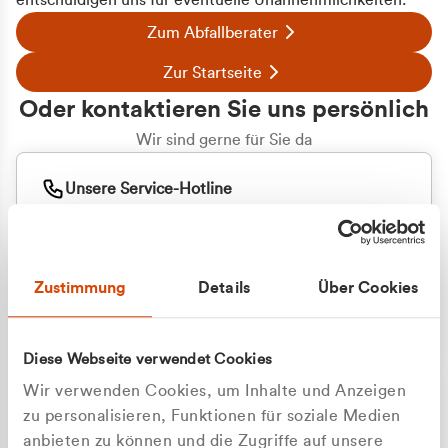
entschuldigen uns für eventuelle Unannehmlichkeiten.
Zum Abfallberater
Zur Startseite
Oder kontaktieren Sie uns persönlich
Wir sind gerne für Sie da
Unsere Service-Hotline
+49 2162 3769000
Mo. - Fr. 08.00 - 16:30 Uhr
Whatsapp
+49 177 8376058
Zustimmung
Details
Über Cookies
Sie benötigen ein individuelles Angebot?
Unverbindliche Anfrage stellen
Diese Webseite verwendet Cookies
Wir verwenden Cookies, um Inhalte und Anzeigen
zu personalisieren, Funktionen für soziale Medien
anbieten zu können und die Zugriffe auf unsere