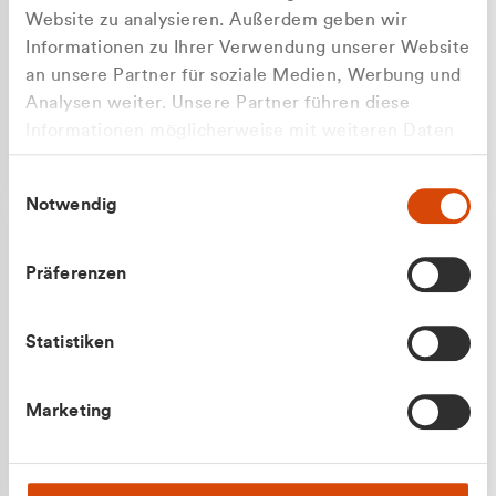
Website zu analysieren. Außerdem geben wir
Informationen zu Ihrer Verwendung unserer Website
an unsere Partner für soziale Medien, Werbung und
Analysen weiter. Unsere Partner führen diese
Apilash Balanesan
Informationen möglicherweise mit weiteren Daten
Vertrieb - Gewerbekunden
zusammen, die Sie ihnen bereitgestellt haben oder
0216 237 69050
Einwilligungsauswahl
die sie im Rahmen Ihrer Nutzung der Dienste
Notwendig
gesammelt haben.
Präferenzen
Statistiken
Julian Marek
Marketing
Vertrieb - Privatkunden
0216 237 69000