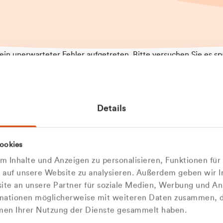
t ein unerwarteter Fehler aufgetreten. Bitte versuchen Sie es sp
t.
 das Problem weiterhin besteht, kontaktieren Sie bitte unseren
rt und geben Sie, falls möglich, weitere Informationen zum
Details
tretenen Fehler an. Wir entschuldigen uns für eventuelle
ehmlichkeiten.
 Abfallberater
Zur Startseite
ookies
 kontaktieren Sie uns persö
 Inhalte und Anzeigen zu personalisieren, Funktionen für
e auf unsere Website zu analysieren. Außerdem geben wir I
Wir sind gerne für Sie da
te an unsere Partner für soziale Medien, Werbung und An
rmationen möglicherweise mit weiteren Daten zusammen, di
hmen Ihrer Nutzung der Dienste gesammelt haben.