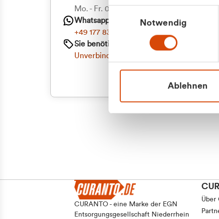
Mo. - Fr. 08.00 - 16:30 Uhr
Einwilligungsauswahl
Whatsapp
Notwendig
+49 177 8376058
Sie benötigen ein individuelles Angebot?
Unverbindliche Anfrage stellen
Ablehnen
CU
Über
CURANTO - eine Marke der EGN
Partn
Entsorgungsgesellschaft Niederrhein