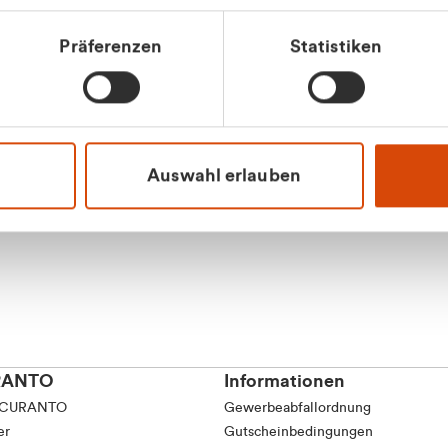
Präferenzen
Statistiken
Apilash Balanes
Vertrieb - Gewerbeku
0216 237 69050
Auswahl erlauben
RANTO
Informationen
 CURANTO
Gewerbeabfallordnung
er
Gutscheinbedingungen