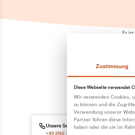
Es is
erneu
Falls
Suppo
Zustimmung
aufge
Unann
Zum
Diese Webseite verwendet C
Oder
Wir verwenden Cookies, um
zu können und die Zugriff
Verwendung unserer Websi
Partner führen diese Info
Unsere Service-Hotline
haben oder die sie im Ra
+49 2162 3769000