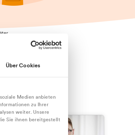
äter
Über Cookies
nlich
 soziale Medien anbieten
nformationen zu Ihrer
alysen weiter. Unsere
e Sie ihnen bereitgestellt