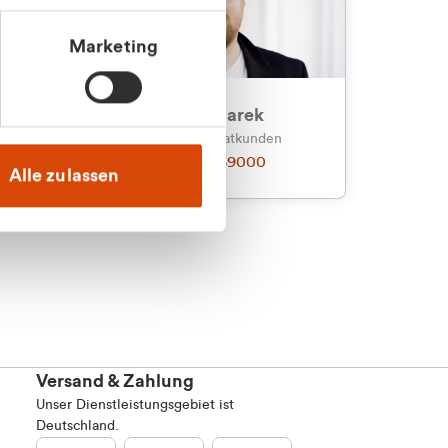
Marketing
an
Julian Marek
nden
Vertrieb - Privatkunden
0216 237 69000
Alle zulassen
Versand & Zahlung
Unser Dienstleistungsgebiet ist
Deutschland.