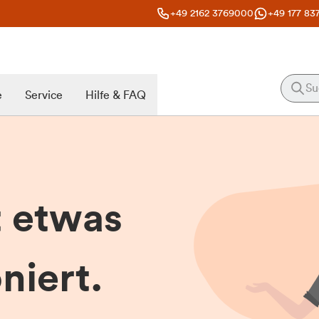
+49 2162 3769000
+49 177 83
e
Service
Hilfe & FAQ
t etwas
niert.