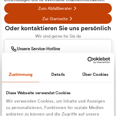
entschuldigen uns für eventuelle Unannehmlichkeiten.
Zum Abfallberater
Zur Startseite
Oder kontaktieren Sie uns persönlich
Wir sind gerne für Sie da
Unsere Service-Hotline
+49 2162 3769000
Mo. - Fr. 08.00 - 16:30 Uhr
Whatsapp
+49 177 8376058
Zustimmung
Details
Über Cookies
Sie benötigen ein individuelles Angebot?
Unverbindliche Anfrage stellen
Diese Webseite verwendet Cookies
Wir verwenden Cookies, um Inhalte und Anzeigen
zu personalisieren, Funktionen für soziale Medien
anbieten zu können und die Zugriffe auf unsere