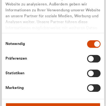
Website zu analysieren. Außerdem geben wir
Informationen zu Ihrer Verwendung unserer Website
an unsere Partner für soziale Medien, Werbung und
Analysen weiter. Unsere Partner führen diese
Apilash Balanesan
Informationen möglicherweise mit weiteren Daten
Vertrieb - Gewerbekunden
Zu welcher Kundengruppe
zusammen, die Sie ihnen bereitgestellt haben oder
0216 237 69050
Einwilligungsauswahl
die sie im Rahmen Ihrer Nutzung der Dienste
gehören Sie?
Notwendig
gesammelt haben.
Privatkunde (inkl. MwSt.)
Präferenzen
Geschäftskunde (exkl. MwSt.)
Statistiken
Julian Marek
Marketing
Vertrieb - Privatkunden
0216 237 69000