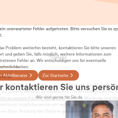
t ein unerwarteter Fehler aufgetreten. Bitte versuchen Sie es sp
t.
 das Problem weiterhin besteht, kontaktieren Sie bitte unseren
rt und geben Sie, falls möglich, weitere Informationen zum
Details
tretenen Fehler an. Wir entschuldigen uns für eventuelle
ehmlichkeiten.
 Abfallberater
Zur Startseite
ookies
u welcher
 kontaktieren Sie uns persö
 Inhalte und Anzeigen zu personalisieren, Funktionen für
dengruppe
e auf unsere Website zu analysieren. Außerdem geben wir I
Wir sind gerne für Sie da
te an unsere Partner für soziale Medien, Werbung und An
rmationen möglicherweise mit weiteren Daten zusammen, di
hören Sie?
hmen Ihrer Nutzung der Dienste gesammelt haben.