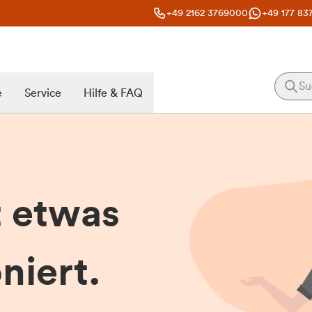
+49 2162 3769000
+49 177 83
e
Service
Hilfe & FAQ
t etwas
niert.