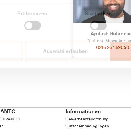
tkunde (inkl. MwSt.)
Präferenzen
Statistiken
tskunde (exkl. MwSt.)
Apilash Balanes
Vertrieb - Gewerbeku
0216 237 69050
Auswahl erlauben
RANTO
Informationen
 CURANTO
Gewerbeabfallordnung
er
Gutscheinbedingungen