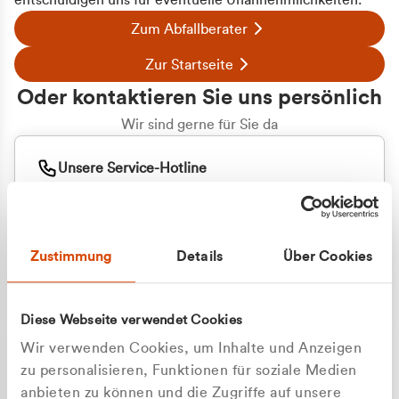
entschuldigen uns für eventuelle Unannehmlichkeiten.
Zum Abfallberater
Zur Startseite
Oder kontaktieren Sie uns persönlich
Wir sind gerne für Sie da
Unsere Service-Hotline
+49 2162 3769000
Mo. - Fr. 08.00 - 16:30 Uhr
Whatsapp
+49 177 8376058
Zustimmung
Details
Über Cookies
Sie benötigen ein individuelles Angebot?
Unverbindliche Anfrage stellen
Diese Webseite verwendet Cookies
Wir verwenden Cookies, um Inhalte und Anzeigen
zu personalisieren, Funktionen für soziale Medien
anbieten zu können und die Zugriffe auf unsere