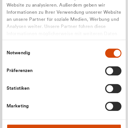
Website zu analysieren. Außerdem geben wir
Informationen zu Ihrer Verwendung unserer Website
an unsere Partner für soziale Medien, Werbung und
Analysen weiter. Unsere Partner führen diese
Apilash Balanesan
Informationen möglicherweise mit weiteren Daten
Vertrieb - Gewerbekunden
Zu welcher Kundengruppe
zusammen, die Sie ihnen bereitgestellt haben oder
0216 237 69050
Einwilligungsauswahl
die sie im Rahmen Ihrer Nutzung der Dienste
gehören Sie?
Notwendig
gesammelt haben.
Privatkunde (inkl. MwSt.)
Präferenzen
Geschäftskunde (exkl. MwSt.)
Statistiken
Julian Marek
Marketing
Vertrieb - Privatkunden
0216 237 69000