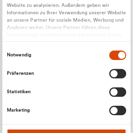
Website zu analysieren. Außerdem geben wir
Informationen zu Ihrer Verwendung unserer Website
an unsere Partner für soziale Medien, Werbung und
Analysen weiter. Unsere Partner führen diese
Apilash Balanesan
Informationen möglicherweise mit weiteren Daten
Vertrieb - Gewerbekunden
zusammen, die Sie ihnen bereitgestellt haben oder
0216 237 69050
Einwilligungsauswahl
die sie im Rahmen Ihrer Nutzung der Dienste
Notwendig
gesammelt haben.
Präferenzen
Statistiken
Julian Marek
Marketing
Vertrieb - Privatkunden
0216 237 69000