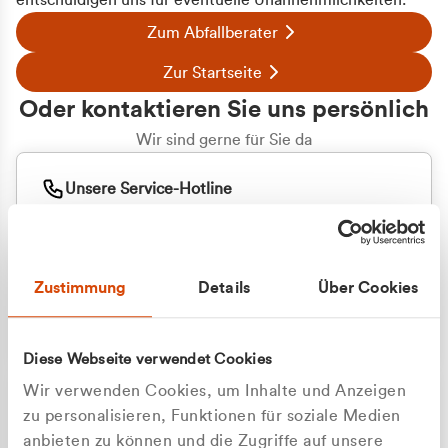
entschuldigen uns für eventuelle Unannehmlichkeiten.
Zum Abfallberater
Zur Startseite
Oder kontaktieren Sie uns persönlich
Wir sind gerne für Sie da
Unsere Service-Hotline
+49 2162 3769000
Mo. - Fr. 08.00 - 16:30 Uhr
Whatsapp
+49 177 8376058
Zustimmung
Details
Über Cookies
Sie benötigen ein individuelles Angebot?
Unverbindliche Anfrage stellen
Diese Webseite verwendet Cookies
Wir verwenden Cookies, um Inhalte und Anzeigen
zu personalisieren, Funktionen für soziale Medien
anbieten zu können und die Zugriffe auf unsere