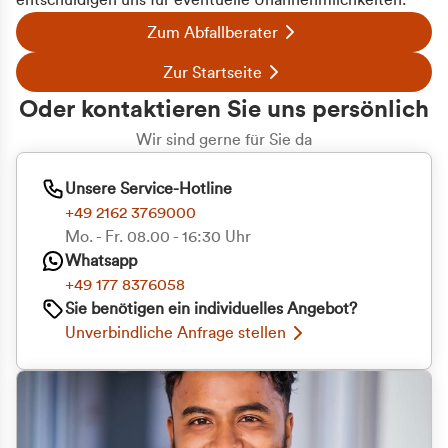
entschuldigen uns für eventuelle Unannehmlichkeiten.
Zum Abfallberater
Zur Startseite
Oder kontaktieren Sie uns persönlich
Wir sind gerne für Sie da
Unsere Service-Hotline
+49 2162 3769000
Mo. - Fr. 08.00 - 16:30 Uhr
Whatsapp
+49 177 8376058
Zustimmung
Details
Über Cookies
Sie benötigen ein individuelles Angebot?
Unverbindliche Anfrage stellen
Diese Webseite verwendet Cookies
Wir verwenden Cookies, um Inhalte und Anzeigen
zu personalisieren, Funktionen für soziale Medien
anbieten zu können und die Zugriffe auf unsere