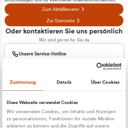
entschuldigen uns für eventuelle Unannehmlichkeiten.
Zum Abfallberater
Zur Startseite
Oder kontaktieren Sie uns persönlich
Wir sind gerne für Sie da
Unsere Service-Hotline
+49 2162 3769000
Mo. - Fr. 08.00 - 16:30 Uhr
Whatsapp
+49 177 8376058
Zustimmung
Details
Über Cookies
Sie benötigen ein individuelles Angebot?
Unverbindliche Anfrage stellen
Diese Webseite verwendet Cookies
Wir verwenden Cookies, um Inhalte und Anzeigen
zu personalisieren, Funktionen für soziale Medien
anbieten zu können und die Zugriffe auf unsere