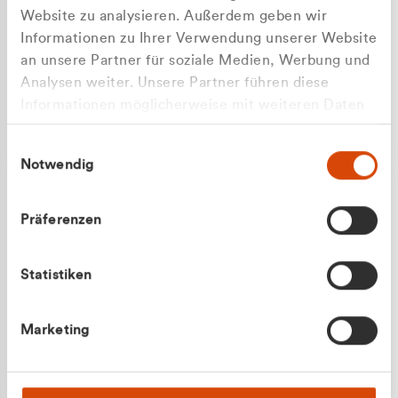
Website zu analysieren. Außerdem geben wir
Informationen zu Ihrer Verwendung unserer Website
an unsere Partner für soziale Medien, Werbung und
Analysen weiter. Unsere Partner führen diese
Apilash Balanesan
Informationen möglicherweise mit weiteren Daten
Vertrieb - Gewerbekunden
Zu welcher Kundengruppe
zusammen, die Sie ihnen bereitgestellt haben oder
0216 237 69050
Einwilligungsauswahl
die sie im Rahmen Ihrer Nutzung der Dienste
gehören Sie?
Notwendig
gesammelt haben.
Privatkunde (inkl. MwSt.)
Präferenzen
Geschäftskunde (exkl. MwSt.)
Statistiken
Julian Marek
Marketing
Vertrieb - Privatkunden
0216 237 69000