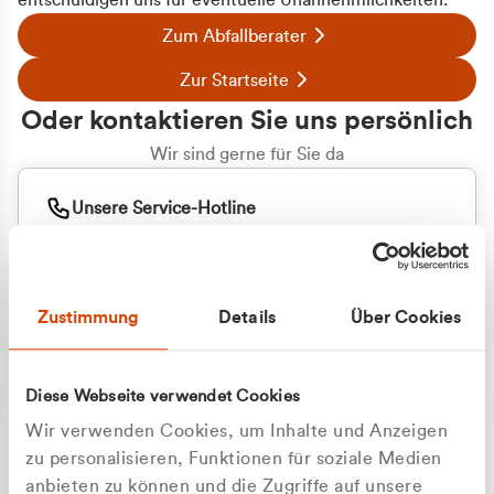
entschuldigen uns für eventuelle Unannehmlichkeiten.
Zum Abfallberater
Zur Startseite
Oder kontaktieren Sie uns persönlich
Wir sind gerne für Sie da
Unsere Service-Hotline
+49 2162 3769000
Mo. - Fr. 08.00 - 16:30 Uhr
Whatsapp
+49 177 8376058
Zustimmung
Details
Über Cookies
Sie benötigen ein individuelles Angebot?
Unverbindliche Anfrage stellen
Diese Webseite verwendet Cookies
Wir verwenden Cookies, um Inhalte und Anzeigen
zu personalisieren, Funktionen für soziale Medien
anbieten zu können und die Zugriffe auf unsere