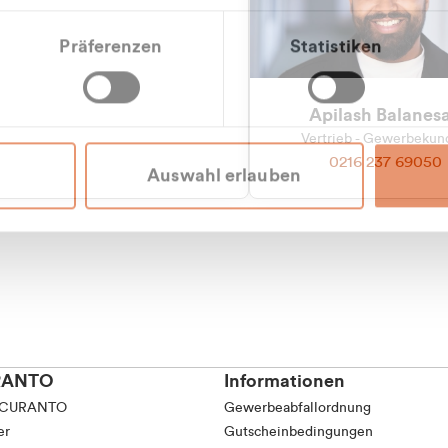
tkunde (inkl. MwSt.)
Präferenzen
Statistiken
tskunde (exkl. MwSt.)
Apilash Balanes
Vertrieb - Gewerbeku
0216 237 69050
Auswahl erlauben
RANTO
Informationen
 CURANTO
Gewerbeabfallordnung
er
Gutscheinbedingungen