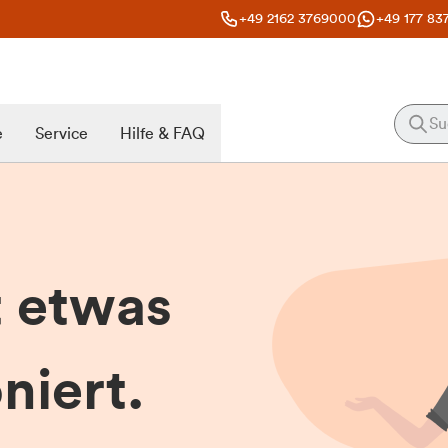
+49 2162 3769000
+49 177 83
e
Service
Hilfe & FAQ
t etwas
niert.