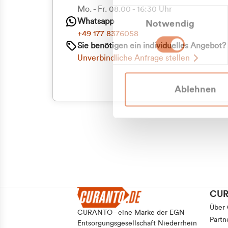
Priva
Mo. - Fr. 08.00 - 16:30 Uhr
Einwilligungsauswahl
Whatsapp
Notwendig
Geschäf
+49 177 8376058
Sie benötigen ein individuelles Angebot?
Unverbindliche Anfrage stellen
Ablehnen
CU
Über
CURANTO - eine Marke der EGN
Partn
Entsorgungsgesellschaft Niederrhein