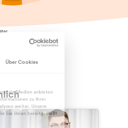
äter
Über Cookies
nlich
 soziale Medien anbieten
nformationen zu Ihrer
alysen weiter. Unsere
e Sie ihnen bereitgestellt