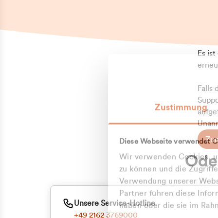
Es is
erneu
Falls
Suppo
Zustimmung
aufge
Unann
Zum
Diese Webseite verwendet C
Z
Oder
Wir verwenden Cookies, um
Kun
zu können und die Zugriff
Verwendung unserer Websi
Partner führen diese Info
ge
Unsere Service-Hotline
haben oder die sie im Ra
+49 2162 3769000