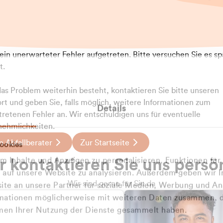
t ein unerwarteter Fehler aufgetreten. Bitte versuchen Sie es sp
t.
 das Problem weiterhin besteht, kontaktieren Sie bitte unseren
rt und geben Sie, falls möglich, weitere Informationen zum
Details
tretenen Fehler an. Wir entschuldigen uns für eventuelle
ehmlichkeiten.
 Abfallberater
Zur Startseite
ookies
u welcher
 kontaktieren Sie uns persö
 Inhalte und Anzeigen zu personalisieren, Funktionen für
dengruppe
e auf unsere Website zu analysieren. Außerdem geben wir I
Wir sind gerne für Sie da
te an unsere Partner für soziale Medien, Werbung und An
rmationen möglicherweise mit weiteren Daten zusammen, di
hören Sie?
hmen Ihrer Nutzung der Dienste gesammelt haben.