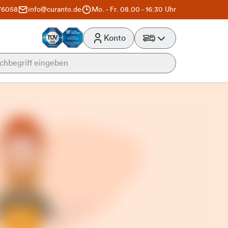
76058
info@curanto.de
Mo. - Fr. 08.00 - 16:30 Uhr
Konto