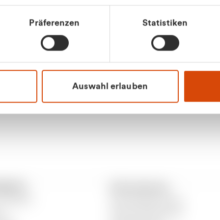
tkunde (inkl. MwSt.)
Präferenzen
Statistiken
tskunde (exkl. MwSt.)
Apilash Balanes
Vertrieb - Gewerbeku
0216 237 69050
Auswahl erlauben
RANTO
Informationen
 CURANTO
Gewerbeabfallordnung
er
Gutscheinbedingungen