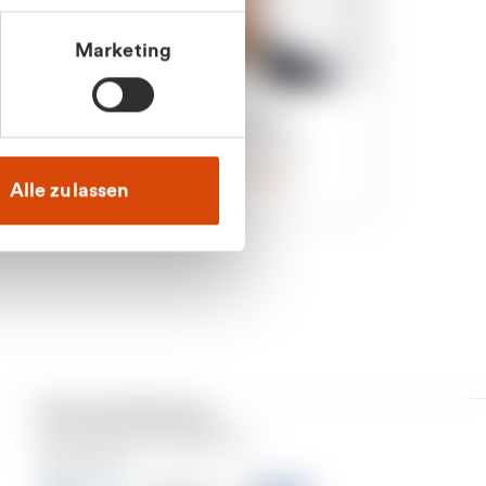
Marketing
an
Julian Marek
nden
Vertrieb - Privatkunden
0216 237 69000
Alle zulassen
Versand & Zahlung
Unser Dienstleistungsgebiet ist
Deutschland.