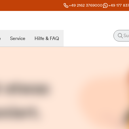
+49 2162 3769000
+49 177 83
e
Service
Hilfe & FAQ
t etwas
niert.