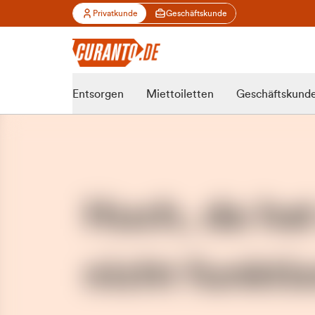
Privatkunde
Geschäftskunde
Entsorgen
Miettoiletten
Geschäftskund
Huch, da ha
nicht funktio