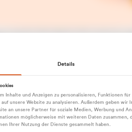
t ein unerwarteter Fehler aufgetreten. Bitte versuchen Sie es sp
t.
 das Problem weiterhin besteht, kontaktieren Sie bitte unseren
rt und geben Sie, falls möglich, weitere Informationen zum
Details
tretenen Fehler an. Wir entschuldigen uns für eventuelle
ehmlichkeiten.
 Abfallberater
Zur Startseite
ookies
u welcher
 kontaktieren Sie uns persö
 Inhalte und Anzeigen zu personalisieren, Funktionen für
dengruppe
e auf unsere Website zu analysieren. Außerdem geben wir I
Wir sind gerne für Sie da
te an unsere Partner für soziale Medien, Werbung und An
rmationen möglicherweise mit weiteren Daten zusammen, di
hören Sie?
hmen Ihrer Nutzung der Dienste gesammelt haben.