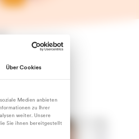
äter
Über Cookies
nlich
 soziale Medien anbieten
nformationen zu Ihrer
alysen weiter. Unsere
e Sie ihnen bereitgestellt