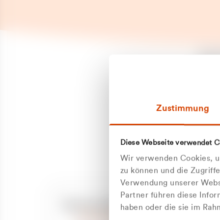
Es is
erneu
Falls
Suppo
Zustimmung
aufge
Unann
Zum
Diese Webseite verwendet C
Z
Oder
Wir verwenden Cookies, um
Kun
zu können und die Zugriff
Verwendung unserer Websi
Partner führen diese Info
ge
Unsere Service-Hotline
haben oder die sie im Ra
+49 2162 3769000