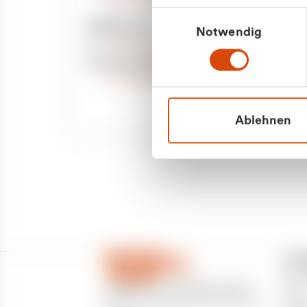
Priva
Mo. - Fr. 08.00 - 16:30 Uhr
Einwilligungsauswahl
Whatsapp
Notwendig
Geschäf
+49 177 8376058
Sie benötigen ein individuelles Angebot?
Unverbindliche Anfrage stellen
Ablehnen
CU
Über
CURANTO - eine Marke der EGN
Partn
Entsorgungsgesellschaft Niederrhein