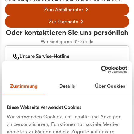
entschuldigen uns für eventuelle Unannehmlichkeiten.
Zum Abfallberater
Zur Startseite
Oder kontaktieren Sie uns persönlich
Wir sind gerne für Sie da
Unsere Service-Hotline
+49 2162 3769000
Mo. - Fr. 08.00 - 16:30 Uhr
Whatsapp
+49 177 8376058
Zustimmung
Details
Über Cookies
Sie benötigen ein individuelles Angebot?
Unverbindliche Anfrage stellen
Diese Webseite verwendet Cookies
Wir verwenden Cookies, um Inhalte und Anzeigen
zu personalisieren, Funktionen für soziale Medien
anbieten zu können und die Zugriffe auf unsere