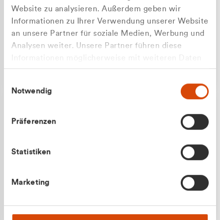
Website zu analysieren. Außerdem geben wir
Informationen zu Ihrer Verwendung unserer Website
an unsere Partner für soziale Medien, Werbung und
Analysen weiter. Unsere Partner führen diese
Apilash Balanesan
Informationen möglicherweise mit weiteren Daten
Vertrieb - Gewerbekunden
zusammen, die Sie ihnen bereitgestellt haben oder
0216 237 69050
Einwilligungsauswahl
die sie im Rahmen Ihrer Nutzung der Dienste
Notwendig
gesammelt haben.
Präferenzen
Statistiken
Julian Marek
Marketing
Vertrieb - Privatkunden
0216 237 69000