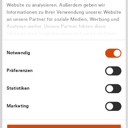
Website zu analysieren. Außerdem geben wir
Informationen zu Ihrer Verwendung unserer Website
an unsere Partner für soziale Medien, Werbung und
Analysen weiter. Unsere Partner führen diese
Apilash Balanesan
Informationen möglicherweise mit weiteren Daten
Vertrieb - Gewerbekunden
Zu welcher Kundengruppe
zusammen, die Sie ihnen bereitgestellt haben oder
0216 237 69050
Einwilligungsauswahl
die sie im Rahmen Ihrer Nutzung der Dienste
gehören Sie?
Notwendig
gesammelt haben.
Privatkunde (inkl. MwSt.)
Präferenzen
Geschäftskunde (exkl. MwSt.)
Statistiken
Julian Marek
Marketing
Vertrieb - Privatkunden
0216 237 69000