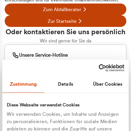
entschuldigen uns für eventuelle Unannehmlichkeiten.
Zum Abfallberater
Zur Startseite
Oder kontaktieren Sie uns persönlich
Wir sind gerne für Sie da
Unsere Service-Hotline
+49 2162 3769000
Mo. - Fr. 08.00 - 16:30 Uhr
Whatsapp
+49 177 8376058
Zustimmung
Details
Über Cookies
Sie benötigen ein individuelles Angebot?
Unverbindliche Anfrage stellen
Diese Webseite verwendet Cookies
Wir verwenden Cookies, um Inhalte und Anzeigen
zu personalisieren, Funktionen für soziale Medien
anbieten zu können und die Zugriffe auf unsere