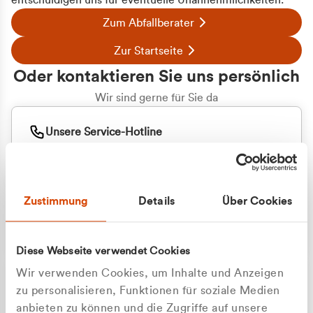
entschuldigen uns für eventuelle Unannehmlichkeiten.
Zum Abfallberater
Zur Startseite
Oder kontaktieren Sie uns persönlich
Wir sind gerne für Sie da
Unsere Service-Hotline
+49 2162 3769000
Mo. - Fr. 08.00 - 16:30 Uhr
Whatsapp
+49 177 8376058
Zustimmung
Details
Über Cookies
Sie benötigen ein individuelles Angebot?
Unverbindliche Anfrage stellen
Diese Webseite verwendet Cookies
Wir verwenden Cookies, um Inhalte und Anzeigen
zu personalisieren, Funktionen für soziale Medien
anbieten zu können und die Zugriffe auf unsere