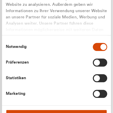
Website zu analysieren. Außerdem geben wir
Informationen zu Ihrer Verwendung unserer Website
an unsere Partner für soziale Medien, Werbung und
Analysen weiter. Unsere Partner führen diese
Apilash Balanesan
Informationen möglicherweise mit weiteren Daten
Vertrieb - Gewerbekunden
Zu welcher Kundengruppe
zusammen, die Sie ihnen bereitgestellt haben oder
0216 237 69050
Einwilligungsauswahl
die sie im Rahmen Ihrer Nutzung der Dienste
gehören Sie?
Notwendig
gesammelt haben.
Privatkunde (inkl. MwSt.)
Präferenzen
Geschäftskunde (exkl. MwSt.)
Statistiken
Julian Marek
Marketing
Vertrieb - Privatkunden
0216 237 69000