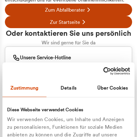
entschuldigen uns für eventuelle Unannehmlichkeiten.
Zum Abfallberater
Zur Startseite
Oder kontaktieren Sie uns persönlich
Wir sind gerne für Sie da
Unsere Service-Hotline
+49 2162 3769000
Mo. - Fr. 08.00 - 16:30 Uhr
Whatsapp
+49 177 8376058
Zustimmung
Details
Über Cookies
Sie benötigen ein individuelles Angebot?
Unverbindliche Anfrage stellen
Diese Webseite verwendet Cookies
Wir verwenden Cookies, um Inhalte und Anzeigen
zu personalisieren, Funktionen für soziale Medien
anbieten zu können und die Zugriffe auf unsere