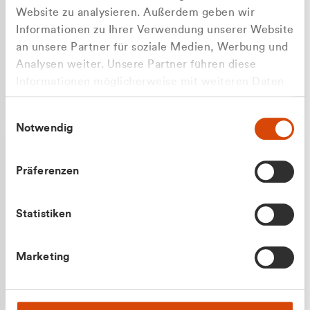
Website zu analysieren. Außerdem geben wir
Informationen zu Ihrer Verwendung unserer Website
an unsere Partner für soziale Medien, Werbung und
Analysen weiter. Unsere Partner führen diese
Apilash Balanesan
Informationen möglicherweise mit weiteren Daten
Vertrieb - Gewerbekunden
zusammen, die Sie ihnen bereitgestellt haben oder
0216 237 69050
Einwilligungsauswahl
die sie im Rahmen Ihrer Nutzung der Dienste
Notwendig
gesammelt haben.
Präferenzen
Statistiken
Julian Marek
Marketing
Vertrieb - Privatkunden
0216 237 69000