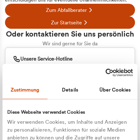
entschuldigen uns für eventuelle Unannehmlichkeiten.
Zum Abfallberater
Zur Startseite
Oder kontaktieren Sie uns persönlich
Wir sind gerne für Sie da
Unsere Service-Hotline
+49 2162 3769000
Mo. - Fr. 08.00 - 16:30 Uhr
Whatsapp
+49 177 8376058
Zustimmung
Details
Über Cookies
Sie benötigen ein individuelles Angebot?
Unverbindliche Anfrage stellen
Diese Webseite verwendet Cookies
Wir verwenden Cookies, um Inhalte und Anzeigen
zu personalisieren, Funktionen für soziale Medien
anbieten zu können und die Zugriffe auf unsere