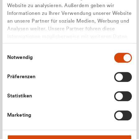
Website zu analysieren. Außerdem geben wir
Informationen zu Ihrer Verwendung unserer Website
an unsere Partner für soziale Medien, Werbung und
Analysen weiter. Unsere Partner führen diese
Apilash Balanesan
Informationen möglicherweise mit weiteren Daten
Vertrieb - Gewerbekunden
Zu welcher Kundengruppe
zusammen, die Sie ihnen bereitgestellt haben oder
0216 237 69050
Einwilligungsauswahl
die sie im Rahmen Ihrer Nutzung der Dienste
gehören Sie?
Notwendig
gesammelt haben.
Privatkunde (inkl. MwSt.)
Präferenzen
Geschäftskunde (exkl. MwSt.)
Statistiken
Julian Marek
Marketing
Vertrieb - Privatkunden
0216 237 69000