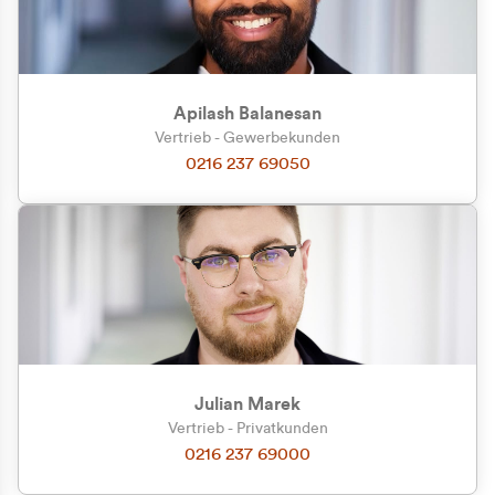
Apilash Balanesan
Vertrieb - Gewerbekunden
Zu welcher Kundengruppe
0216 237 69050
gehören Sie?
Privatkunde (inkl. MwSt.)
Geschäftskunde (exkl. MwSt.)
Julian Marek
Vertrieb - Privatkunden
0216 237 69000