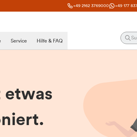
+49 2162 3769000
+49 177 83
e
Service
Hilfe & FAQ
t etwas
niert.