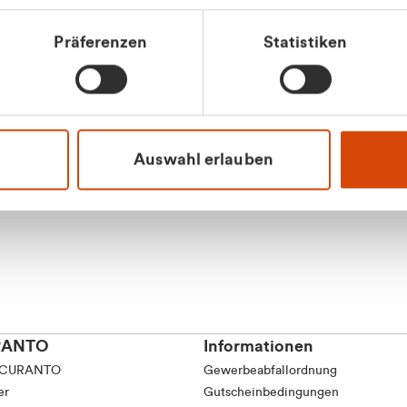
Präferenzen
Statistiken
Apilash Balanes
Vertrieb - Gewerbeku
0216 237 69050
Auswahl erlauben
RANTO
Informationen
 CURANTO
Gewerbeabfallordnung
er
Gutscheinbedingungen