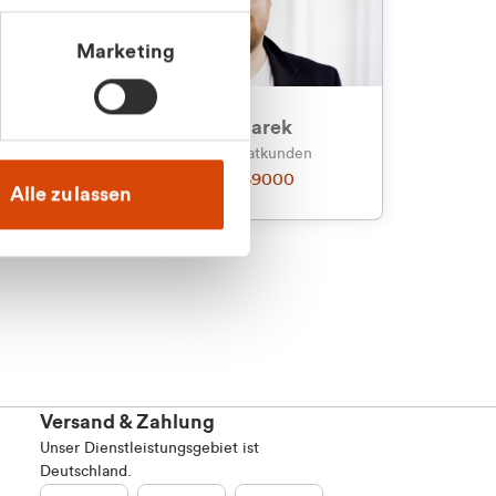
Marketing
an
Julian Marek
nden
Vertrieb - Privatkunden
0216 237 69000
Alle zulassen
Versand & Zahlung
Unser Dienstleistungsgebiet ist
Deutschland.