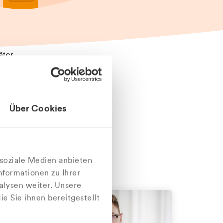
äter
Über Cookies
nlich
 soziale Medien anbieten
nformationen zu Ihrer
alysen weiter. Unsere
e Sie ihnen bereitgestellt