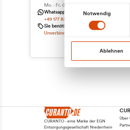
Mo. - Fr. 08.00 - 16:30 Uhr
Einwilligungsauswahl
Whatsapp
Notwendig
+49 177 8376058
Sie benötigen ein individuelles Angebot?
Unverbindliche Anfrage stellen
Ablehnen
CU
Über
CURANTO - eine Marke der EGN
Partn
Entsorgungsgesellschaft Niederrhein