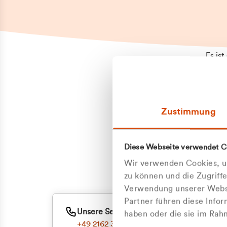
Es is
erneu
Falls
Suppo
Zustimmung
aufge
Unann
Zum
Diese Webseite verwendet C
Oder
Wir verwenden Cookies, um
zu können und die Zugriff
Verwendung unserer Websi
Partner führen diese Info
Unsere Service-Hotline
haben oder die sie im Ra
+49 2162 3769000