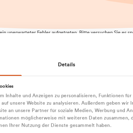
t ein unerwarteter Fehler aufgetreten. Bitte versuchen Sie es sp
t.
 das Problem weiterhin besteht, kontaktieren Sie bitte unseren
rt und geben Sie, falls möglich, weitere Informationen zum
Details
tretenen Fehler an. Wir entschuldigen uns für eventuelle
ehmlichkeiten.
 Abfallberater
Zur Startseite
ookies
 kontaktieren Sie uns persö
 Inhalte und Anzeigen zu personalisieren, Funktionen für
e auf unsere Website zu analysieren. Außerdem geben wir I
Wir sind gerne für Sie da
te an unsere Partner für soziale Medien, Werbung und An
rmationen möglicherweise mit weiteren Daten zusammen, di
hmen Ihrer Nutzung der Dienste gesammelt haben.