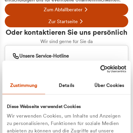
entschuldigen uns für eventuelle Unannehmlichkeiten.
Zum Abfallberater
Zur Startseite
Oder kontaktieren Sie uns persönlich
Wir sind gerne für Sie da
Unsere Service-Hotline
+49 2162 3769000
Mo. - Fr. 08.00 - 16:30 Uhr
Whatsapp
+49 177 8376058
Zustimmung
Details
Über Cookies
Sie benötigen ein individuelles Angebot?
Unverbindliche Anfrage stellen
Diese Webseite verwendet Cookies
Wir verwenden Cookies, um Inhalte und Anzeigen
zu personalisieren, Funktionen für soziale Medien
anbieten zu können und die Zugriffe auf unsere