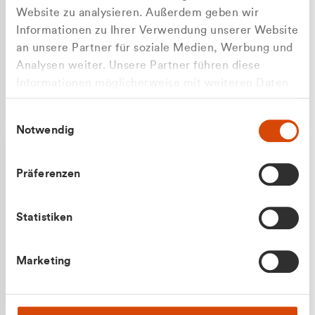
Website zu analysieren. Außerdem geben wir
Informationen zu Ihrer Verwendung unserer Website
an unsere Partner für soziale Medien, Werbung und
Analysen weiter. Unsere Partner führen diese
Apilash Balanesan
Informationen möglicherweise mit weiteren Daten
Vertrieb - Gewerbekunden
Zu welcher Kundengruppe
zusammen, die Sie ihnen bereitgestellt haben oder
0216 237 69050
Einwilligungsauswahl
die sie im Rahmen Ihrer Nutzung der Dienste
gehören Sie?
Notwendig
gesammelt haben.
Privatkunde (inkl. MwSt.)
Präferenzen
Geschäftskunde (exkl. MwSt.)
Statistiken
Julian Marek
Marketing
Vertrieb - Privatkunden
0216 237 69000