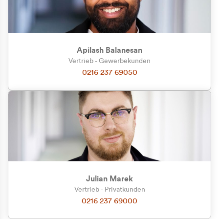
Apilash Balanesan
Vertrieb - Gewerbekunden
Zu welcher Kundengruppe
0216 237 69050
gehören Sie?
Privatkunde (inkl. MwSt.)
Geschäftskunde (exkl. MwSt.)
Julian Marek
Vertrieb - Privatkunden
0216 237 69000