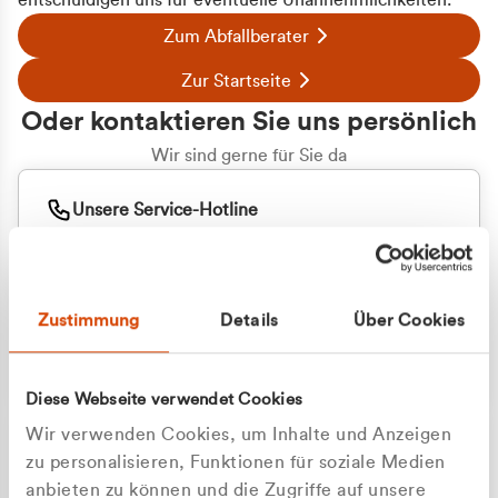
entschuldigen uns für eventuelle Unannehmlichkeiten.
Zum Abfallberater
Zur Startseite
Oder kontaktieren Sie uns persönlich
Wir sind gerne für Sie da
Unsere Service-Hotline
+49 2162 3769000
Mo. - Fr. 08.00 - 16:30 Uhr
Whatsapp
+49 177 8376058
Zustimmung
Details
Über Cookies
Sie benötigen ein individuelles Angebot?
Unverbindliche Anfrage stellen
Diese Webseite verwendet Cookies
Wir verwenden Cookies, um Inhalte und Anzeigen
zu personalisieren, Funktionen für soziale Medien
anbieten zu können und die Zugriffe auf unsere