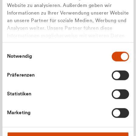
Website zu analysieren. Außerdem geben wir
Informationen zu Ihrer Verwendung unserer Website
an unsere Partner für soziale Medien, Werbung und
Analysen weiter. Unsere Partner führen diese
Apilash Balanesan
Informationen möglicherweise mit weiteren Daten
Vertrieb - Gewerbekunden
Zu welcher Kundengruppe
zusammen, die Sie ihnen bereitgestellt haben oder
0216 237 69050
Einwilligungsauswahl
die sie im Rahmen Ihrer Nutzung der Dienste
gehören Sie?
Notwendig
gesammelt haben.
Privatkunde (inkl. MwSt.)
Präferenzen
Geschäftskunde (exkl. MwSt.)
Statistiken
Julian Marek
Marketing
Vertrieb - Privatkunden
0216 237 69000