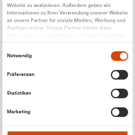
Website zu analysieren. Außerdem geben wir
Informationen zu Ihrer Verwendung unserer Website
an unsere Partner für soziale Medien, Werbung und
Analysen weiter. Unsere Partner führen diese
Apilash Balanesan
Informationen möglicherweise mit weiteren Daten
Vertrieb - Gewerbekunden
zusammen, die Sie ihnen bereitgestellt haben oder
0216 237 69050
Einwilligungsauswahl
die sie im Rahmen Ihrer Nutzung der Dienste
Notwendig
gesammelt haben.
Präferenzen
Statistiken
Julian Marek
Marketing
Vertrieb - Privatkunden
0216 237 69000