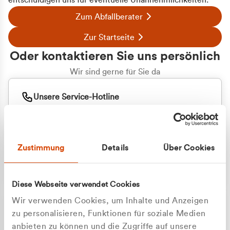
entschuldigen uns für eventuelle Unannehmlichkeiten.
Zum Abfallberater
Zur Startseite
Oder kontaktieren Sie uns persönlich
Wir sind gerne für Sie da
Unsere Service-Hotline
+49 2162 3769000
Mo. - Fr. 08.00 - 16:30 Uhr
Whatsapp
+49 177 8376058
Zustimmung
Details
Über Cookies
Sie benötigen ein individuelles Angebot?
Unverbindliche Anfrage stellen
Diese Webseite verwendet Cookies
Wir verwenden Cookies, um Inhalte und Anzeigen
zu personalisieren, Funktionen für soziale Medien
anbieten zu können und die Zugriffe auf unsere