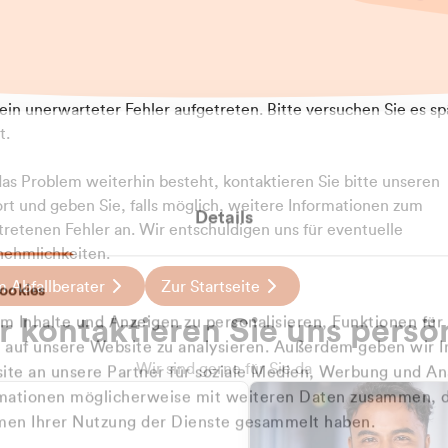
t ein unerwarteter Fehler aufgetreten. Bitte versuchen Sie es sp
t.
 das Problem weiterhin besteht, kontaktieren Sie bitte unseren
rt und geben Sie, falls möglich, weitere Informationen zum
Details
tretenen Fehler an. Wir entschuldigen uns für eventuelle
ehmlichkeiten.
 Abfallberater
Zur Startseite
ookies
u welcher
 kontaktieren Sie uns persö
 Inhalte und Anzeigen zu personalisieren, Funktionen für
dengruppe
e auf unsere Website zu analysieren. Außerdem geben wir I
Wir sind gerne für Sie da
te an unsere Partner für soziale Medien, Werbung und An
rmationen möglicherweise mit weiteren Daten zusammen, di
hören Sie?
hmen Ihrer Nutzung der Dienste gesammelt haben.