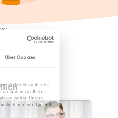
äter
Über Cookies
nlich
 soziale Medien anbieten
nformationen zu Ihrer
alysen weiter. Unsere
e Sie ihnen bereitgestellt