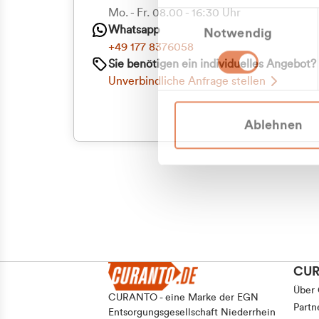
Priva
Mo. - Fr. 08.00 - 16:30 Uhr
Einwilligungsauswahl
Whatsapp
Notwendig
Geschäf
+49 177 8376058
Sie benötigen ein individuelles Angebot?
Unverbindliche Anfrage stellen
Ablehnen
CU
Über
CURANTO - eine Marke der EGN
Partn
Entsorgungsgesellschaft Niederrhein