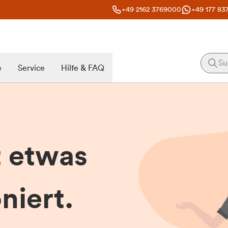
+49 2162 3769000
+49 177 83
e
Service
Hilfe & FAQ
t etwas
niert.