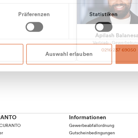
tkunde (inkl. MwSt.)
Präferenzen
Statistiken
tskunde (exkl. MwSt.)
Apilash Balanes
Vertrieb - Gewerbeku
0216 237 69050
Auswahl erlauben
RANTO
Informationen
 CURANTO
Gewerbeabfallordnung
er
Gutscheinbedingungen