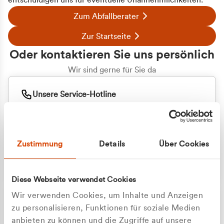
entschuldigen uns für eventuelle Unannehmlichkeiten.
Zum Abfallberater
Zur Startseite
Oder kontaktieren Sie uns persönlich
Wir sind gerne für Sie da
Unsere Service-Hotline
+49 2162 3769000
Mo. - Fr. 08.00 - 16:30 Uhr
Whatsapp
+49 177 8376058
Zustimmung
Details
Über Cookies
Sie benötigen ein individuelles Angebot?
Unverbindliche Anfrage stellen
Diese Webseite verwendet Cookies
Wir verwenden Cookies, um Inhalte und Anzeigen
zu personalisieren, Funktionen für soziale Medien
anbieten zu können und die Zugriffe auf unsere