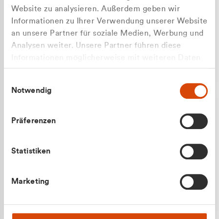
Website zu analysieren. Außerdem geben wir
Informationen zu Ihrer Verwendung unserer Website
an unsere Partner für soziale Medien, Werbung und
Analysen weiter. Unsere Partner führen diese
Apilash Balanesan
Informationen möglicherweise mit weiteren Daten
Vertrieb - Gewerbekunden
zusammen, die Sie ihnen bereitgestellt haben oder
0216 237 69050
Einwilligungsauswahl
die sie im Rahmen Ihrer Nutzung der Dienste
Notwendig
gesammelt haben.
Präferenzen
Statistiken
Julian Marek
Marketing
Vertrieb - Privatkunden
0216 237 69000