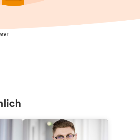
äter
nlich