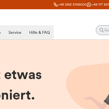
+49 2162 3769000
+49 177 83
e
Service
Hilfe & FAQ
t etwas
niert.