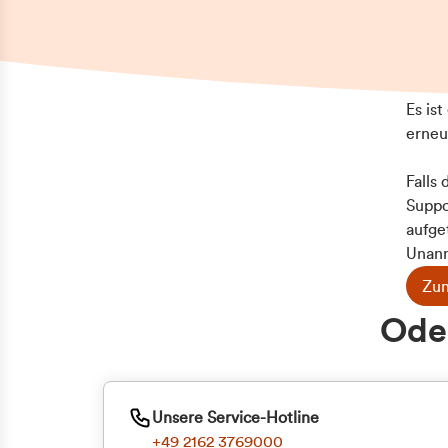
Es is
erneu
Falls
Suppo
aufge
Unann
Zum
Oder
Unsere Service-Hotline
+49 2162 3769000