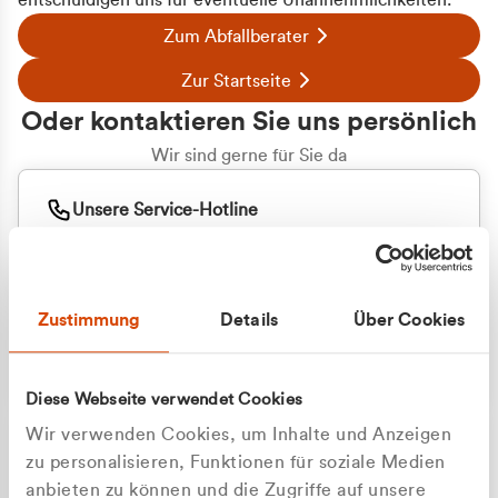
entschuldigen uns für eventuelle Unannehmlichkeiten.
Zum Abfallberater
Zur Startseite
Oder kontaktieren Sie uns persönlich
Wir sind gerne für Sie da
Unsere Service-Hotline
+49 2162 3769000
Mo. - Fr. 08.00 - 16:30 Uhr
Whatsapp
+49 177 8376058
Zustimmung
Details
Über Cookies
Sie benötigen ein individuelles Angebot?
Unverbindliche Anfrage stellen
Diese Webseite verwendet Cookies
Wir verwenden Cookies, um Inhalte und Anzeigen
zu personalisieren, Funktionen für soziale Medien
anbieten zu können und die Zugriffe auf unsere