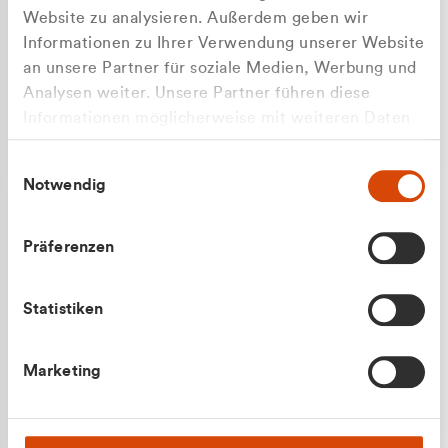
Website zu analysieren. Außerdem geben wir
Informationen zu Ihrer Verwendung unserer Website
an unsere Partner für soziale Medien, Werbung und
Analysen weiter. Unsere Partner führen diese
Apilash Balanesan
Informationen möglicherweise mit weiteren Daten
Vertrieb - Gewerbekunden
Zu welcher Kundengruppe
zusammen, die Sie ihnen bereitgestellt haben oder
0216 237 69050
Einwilligungsauswahl
die sie im Rahmen Ihrer Nutzung der Dienste
gehören Sie?
Notwendig
gesammelt haben.
Privatkunde (inkl. MwSt.)
Präferenzen
Geschäftskunde (exkl. MwSt.)
Statistiken
Julian Marek
Marketing
Vertrieb - Privatkunden
0216 237 69000