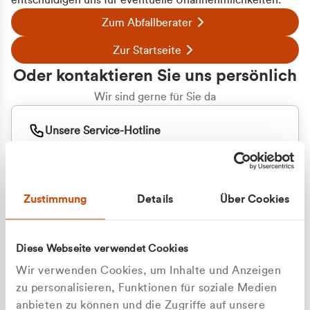
entschuldigen uns für eventuelle Unannehmlichkeiten.
Zum Abfallberater
Zur Startseite
Oder kontaktieren Sie uns persönlich
Wir sind gerne für Sie da
Unsere Service-Hotline
+49 2162 3769000
Mo. - Fr. 08.00 - 16:30 Uhr
Whatsapp
+49 177 8376058
Zustimmung
Details
Über Cookies
Sie benötigen ein individuelles Angebot?
Unverbindliche Anfrage stellen
Diese Webseite verwendet Cookies
Wir verwenden Cookies, um Inhalte und Anzeigen
zu personalisieren, Funktionen für soziale Medien
anbieten zu können und die Zugriffe auf unsere