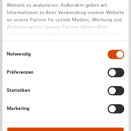
Website zu analysieren. Außerdem geben wir
Informationen zu Ihrer Verwendung unserer Website
an unsere Partner für soziale Medien, Werbung und
Analysen weiter. Unsere Partner führen diese
Apilash Balanesan
Informationen möglicherweise mit weiteren Daten
Vertrieb - Gewerbekunden
zusammen, die Sie ihnen bereitgestellt haben oder
0216 237 69050
Einwilligungsauswahl
die sie im Rahmen Ihrer Nutzung der Dienste
Notwendig
gesammelt haben.
Präferenzen
Statistiken
Julian Marek
Marketing
Vertrieb - Privatkunden
0216 237 69000