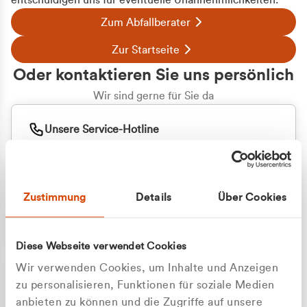
entschuldigen uns für eventuelle Unannehmlichkeiten.
Zum Abfallberater
Zur Startseite
Oder kontaktieren Sie uns persönlich
Wir sind gerne für Sie da
Unsere Service-Hotline
+49 2162 3769000
Mo. - Fr. 08.00 - 16:30 Uhr
Whatsapp
+49 177 8376058
Zustimmung
Details
Über Cookies
Sie benötigen ein individuelles Angebot?
Unverbindliche Anfrage stellen
Diese Webseite verwendet Cookies
Wir verwenden Cookies, um Inhalte und Anzeigen
zu personalisieren, Funktionen für soziale Medien
anbieten zu können und die Zugriffe auf unsere