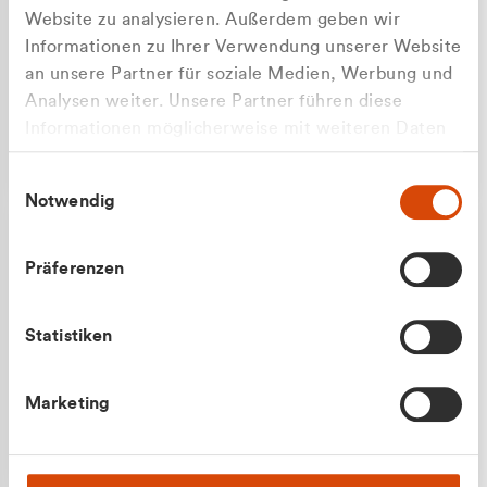
Website zu analysieren. Außerdem geben wir
Informationen zu Ihrer Verwendung unserer Website
an unsere Partner für soziale Medien, Werbung und
Analysen weiter. Unsere Partner führen diese
Apilash Balanesan
Informationen möglicherweise mit weiteren Daten
Vertrieb - Gewerbekunden
Zu welcher Kundengruppe
zusammen, die Sie ihnen bereitgestellt haben oder
0216 237 69050
Einwilligungsauswahl
die sie im Rahmen Ihrer Nutzung der Dienste
gehören Sie?
Notwendig
gesammelt haben.
Privatkunde (inkl. MwSt.)
Präferenzen
Geschäftskunde (exkl. MwSt.)
Statistiken
Julian Marek
Marketing
Vertrieb - Privatkunden
0216 237 69000