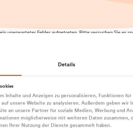
t ein unerwarteter Fehler aufgetreten. Bitte versuchen Sie es sp
t.
 das Problem weiterhin besteht, kontaktieren Sie bitte unseren
rt und geben Sie, falls möglich, weitere Informationen zum
Details
tretenen Fehler an. Wir entschuldigen uns für eventuelle
ehmlichkeiten.
 Abfallberater
Zur Startseite
ookies
u welcher
 kontaktieren Sie uns persö
 Inhalte und Anzeigen zu personalisieren, Funktionen für
dengruppe
e auf unsere Website zu analysieren. Außerdem geben wir I
Wir sind gerne für Sie da
te an unsere Partner für soziale Medien, Werbung und An
rmationen möglicherweise mit weiteren Daten zusammen, di
hören Sie?
hmen Ihrer Nutzung der Dienste gesammelt haben.