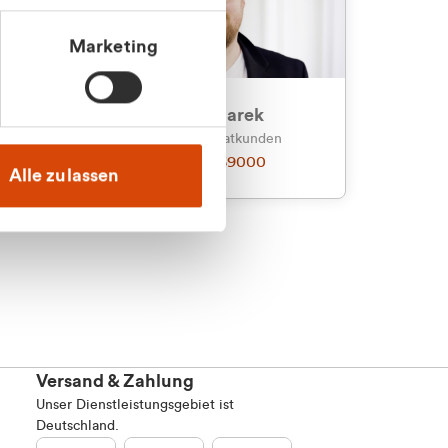
Marketing
an
Julian Marek
nden
Vertrieb - Privatkunden
0216 237 69000
Alle zulassen
Versand & Zahlung
Unser Dienstleistungsgebiet ist
Deutschland.