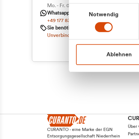
Priva
Mo. - Fr. 08.00 - 16:30 Uhr
Einwilligungsauswahl
Whatsapp
Notwendig
Geschäf
+49 177 8376058
Sie benötigen ein individuelles Angebot?
Unverbindliche Anfrage stellen
Ablehnen
CU
Über
CURANTO - eine Marke der EGN
Partn
Entsorgungsgesellschaft Niederrhein