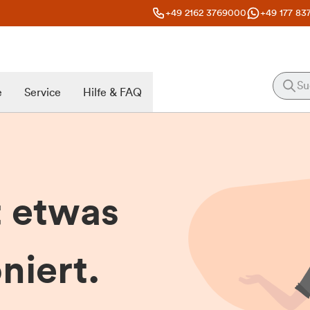
+49 2162 3769000
+49 177 83
e
Service
Hilfe & FAQ
t etwas
niert.