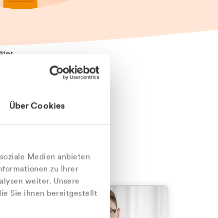
äter
Über Cookies
nlich
 soziale Medien anbieten
nformationen zu Ihrer
alysen weiter. Unsere
e Sie ihnen bereitgestellt