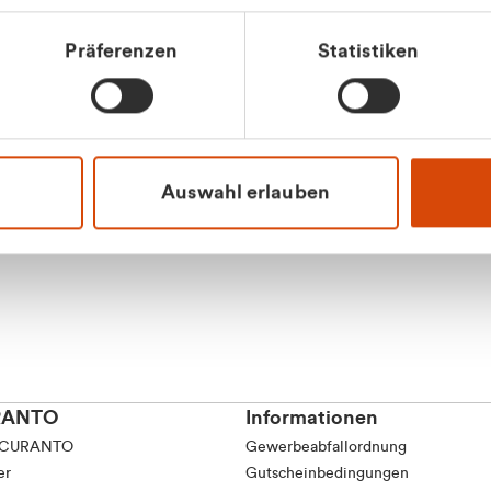
tkunde (inkl. MwSt.)
Präferenzen
Statistiken
tskunde (exkl. MwSt.)
Apilash Balanes
Vertrieb - Gewerbeku
0216 237 69050
Auswahl erlauben
RANTO
Informationen
 CURANTO
Gewerbeabfallordnung
er
Gutscheinbedingungen