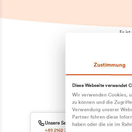
Es is
erneu
Falls
Suppo
Zustimmung
aufge
Unann
Zum
Diese Webseite verwendet C
Z
Oder
Wir verwenden Cookies, um
Kun
zu können und die Zugriff
Verwendung unserer Websi
Partner führen diese Info
ge
Unsere Service-Hotline
haben oder die sie im Ra
+49 2162 3769000