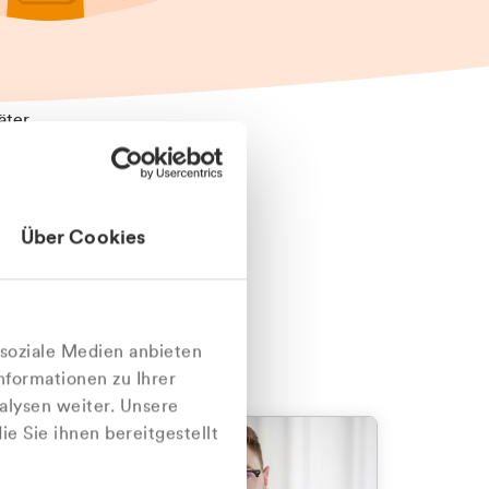
äter
Über Cookies
nlich
 soziale Medien anbieten
nformationen zu Ihrer
alysen weiter. Unsere
e Sie ihnen bereitgestellt