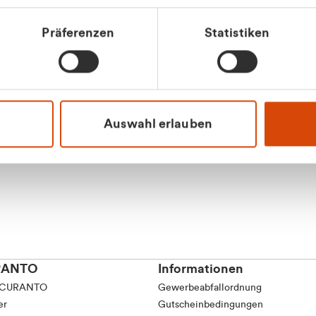
Präferenzen
Statistiken
Apilash Balanes
Vertrieb - Gewerbeku
0216 237 69050
Auswahl erlauben
RANTO
Informationen
 CURANTO
Gewerbeabfallordnung
er
Gutscheinbedingungen