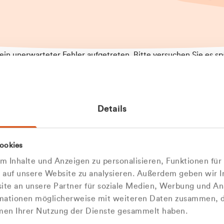
t ein unerwarteter Fehler aufgetreten. Bitte versuchen Sie es sp
t.
 das Problem weiterhin besteht, kontaktieren Sie bitte unseren
rt und geben Sie, falls möglich, weitere Informationen zum
Details
tretenen Fehler an. Wir entschuldigen uns für eventuelle
ehmlichkeiten.
 Abfallberater
Zur Startseite
ookies
 kontaktieren Sie uns persö
 Inhalte und Anzeigen zu personalisieren, Funktionen für
e auf unsere Website zu analysieren. Außerdem geben wir I
Wir sind gerne für Sie da
te an unsere Partner für soziale Medien, Werbung und An
rmationen möglicherweise mit weiteren Daten zusammen, di
hmen Ihrer Nutzung der Dienste gesammelt haben.