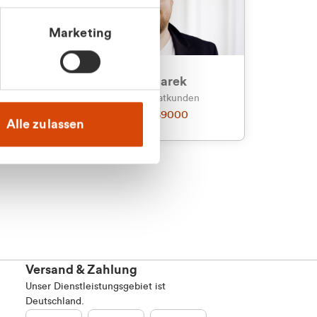
Marketing
an
Julian Marek
nden
Vertrieb - Privatkunden
0216 237 69000
Alle zulassen
Versand & Zahlung
Unser Dienstleistungsgebiet ist
Deutschland.