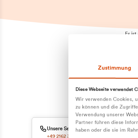
Es is
erneu
Falls
Suppo
Zustimmung
aufge
Unann
Zum
Diese Webseite verwendet C
Oder
Wir verwenden Cookies, um
zu können und die Zugriff
Verwendung unserer Websi
Partner führen diese Info
Unsere Service-Hotline
haben oder die sie im Ra
+49 2162 3769000