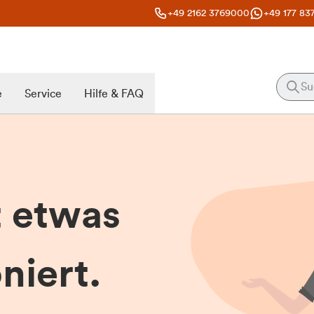
+49 2162 3769000
+49 177 83
e
Service
Hilfe & FAQ
t etwas
niert.