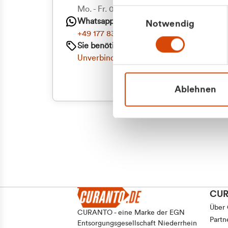
Mo. - Fr. 08.00 - 16:30 Uhr
Einwilligungsauswahl
Whatsapp
Notwendig
+49 177 8376058
Sie benötigen ein individuelles Angebot?
Unverbindliche Anfrage stellen
Ablehnen
CU
Über
CURANTO - eine Marke der EGN
Partn
Entsorgungsgesellschaft Niederrhein