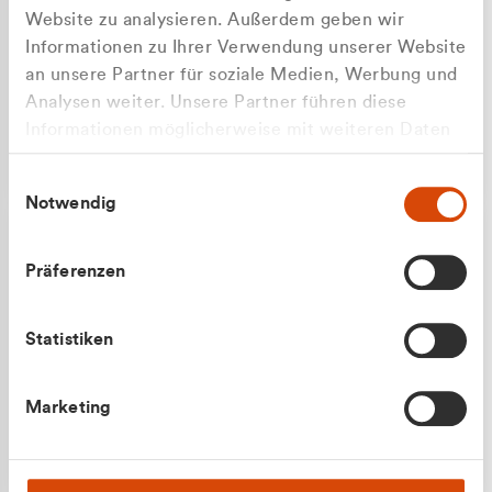
Website zu analysieren. Außerdem geben wir
Informationen zu Ihrer Verwendung unserer Website
an unsere Partner für soziale Medien, Werbung und
Analysen weiter. Unsere Partner führen diese
Apilash Balanesan
Informationen möglicherweise mit weiteren Daten
Vertrieb - Gewerbekunden
zusammen, die Sie ihnen bereitgestellt haben oder
0216 237 69050
Einwilligungsauswahl
die sie im Rahmen Ihrer Nutzung der Dienste
Notwendig
gesammelt haben.
Präferenzen
Statistiken
Julian Marek
Marketing
Vertrieb - Privatkunden
0216 237 69000