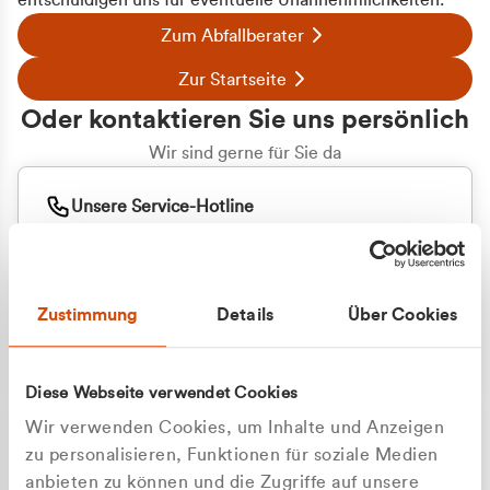
entschuldigen uns für eventuelle Unannehmlichkeiten.
Zum Abfallberater
Zur Startseite
Oder kontaktieren Sie uns persönlich
Wir sind gerne für Sie da
Unsere Service-Hotline
+49 2162 3769000
Mo. - Fr. 08.00 - 16:30 Uhr
Whatsapp
+49 177 8376058
Zustimmung
Details
Über Cookies
Sie benötigen ein individuelles Angebot?
Unverbindliche Anfrage stellen
Diese Webseite verwendet Cookies
Wir verwenden Cookies, um Inhalte und Anzeigen
zu personalisieren, Funktionen für soziale Medien
anbieten zu können und die Zugriffe auf unsere