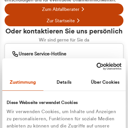
entschuldigen uns für eventuelle Unannehmlichkeiten.
Zum Abfallberater
Zur Startseite
Oder kontaktieren Sie uns persönlich
Wir sind gerne für Sie da
Unsere Service-Hotline
+49 2162 3769000
Mo. - Fr. 08.00 - 16:30 Uhr
Whatsapp
+49 177 8376058
Zustimmung
Details
Über Cookies
Sie benötigen ein individuelles Angebot?
Unverbindliche Anfrage stellen
Diese Webseite verwendet Cookies
Wir verwenden Cookies, um Inhalte und Anzeigen
zu personalisieren, Funktionen für soziale Medien
anbieten zu können und die Zugriffe auf unsere