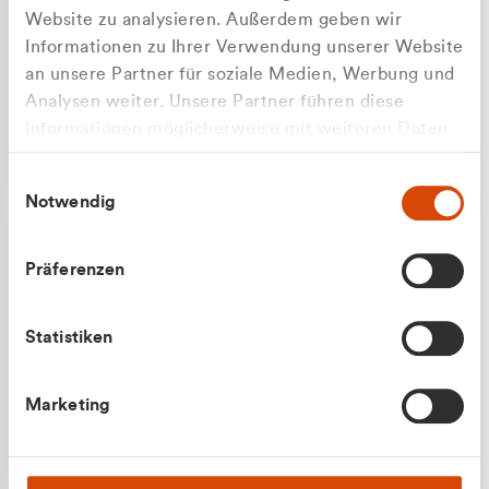
Website zu analysieren. Außerdem geben wir
Informationen zu Ihrer Verwendung unserer Website
an unsere Partner für soziale Medien, Werbung und
Analysen weiter. Unsere Partner führen diese
Apilash Balanesan
Informationen möglicherweise mit weiteren Daten
Vertrieb - Gewerbekunden
Zu welcher Kundengruppe
zusammen, die Sie ihnen bereitgestellt haben oder
0216 237 69050
Einwilligungsauswahl
die sie im Rahmen Ihrer Nutzung der Dienste
gehören Sie?
Notwendig
gesammelt haben.
Privatkunde (inkl. MwSt.)
Präferenzen
Geschäftskunde (exkl. MwSt.)
Statistiken
Julian Marek
Marketing
Vertrieb - Privatkunden
0216 237 69000