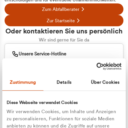
entschuldigen uns für eventuelle Unannehmlichkeiten.
Zum Abfallberater
Zur Startseite
Oder kontaktieren Sie uns persönlich
Wir sind gerne für Sie da
Unsere Service-Hotline
+49 2162 3769000
Mo. - Fr. 08.00 - 16:30 Uhr
Whatsapp
+49 177 8376058
Zustimmung
Details
Über Cookies
Sie benötigen ein individuelles Angebot?
Unverbindliche Anfrage stellen
Diese Webseite verwendet Cookies
Wir verwenden Cookies, um Inhalte und Anzeigen
zu personalisieren, Funktionen für soziale Medien
anbieten zu können und die Zugriffe auf unsere