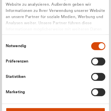
Website zu analysieren. Außerdem geben wir
Informationen zu Ihrer Verwendung unserer Website
an unsere Partner für soziale Medien, Werbung und
Analysen weiter. Unsere Partner führen diese
Apilash Balanesan
Informationen möglicherweise mit weiteren Daten
Vertrieb - Gewerbekunden
Zu welcher Kundengruppe
zusammen, die Sie ihnen bereitgestellt haben oder
0216 237 69050
Einwilligungsauswahl
die sie im Rahmen Ihrer Nutzung der Dienste
gehören Sie?
Notwendig
gesammelt haben.
Privatkunde (inkl. MwSt.)
Präferenzen
Geschäftskunde (exkl. MwSt.)
Statistiken
Julian Marek
Marketing
Vertrieb - Privatkunden
0216 237 69000