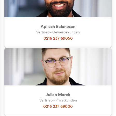
Apilash Balanesan
Vertrieb - Gewerbekunden
Zu welcher Kundengruppe
0216 237 69050
gehören Sie?
Privatkunde (inkl. MwSt.)
Geschäftskunde (exkl. MwSt.)
Julian Marek
Vertrieb - Privatkunden
0216 237 69000