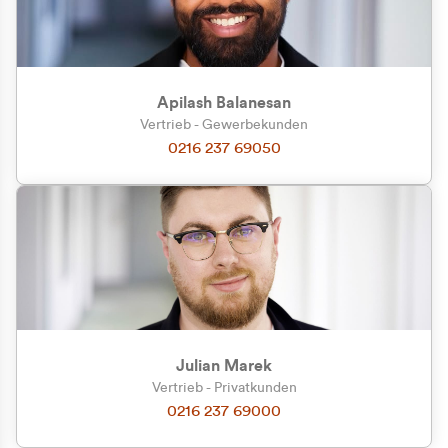
Apilash Balanesan
Vertrieb - Gewerbekunden
Zu welcher Kundengruppe
0216 237 69050
gehören Sie?
Privatkunde (inkl. MwSt.)
Geschäftskunde (exkl. MwSt.)
Julian Marek
Vertrieb - Privatkunden
0216 237 69000