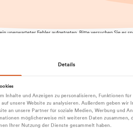
t ein unerwarteter Fehler aufgetreten. Bitte versuchen Sie es sp
t.
 das Problem weiterhin besteht, kontaktieren Sie bitte unseren
rt und geben Sie, falls möglich, weitere Informationen zum
Details
tretenen Fehler an. Wir entschuldigen uns für eventuelle
ehmlichkeiten.
 Abfallberater
Zur Startseite
ookies
u welcher
 kontaktieren Sie uns persö
 Inhalte und Anzeigen zu personalisieren, Funktionen für
dengruppe
e auf unsere Website zu analysieren. Außerdem geben wir I
Wir sind gerne für Sie da
te an unsere Partner für soziale Medien, Werbung und An
rmationen möglicherweise mit weiteren Daten zusammen, di
hören Sie?
hmen Ihrer Nutzung der Dienste gesammelt haben.