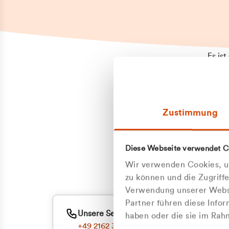
Es is
erneu
Falls
Suppo
Zustimmung
aufge
Unann
Zum
Diese Webseite verwendet C
Z
Oder
Wir verwenden Cookies, um
Kun
zu können und die Zugriff
Verwendung unserer Websi
Partner führen diese Info
ge
Unsere Service-Hotline
haben oder die sie im Ra
+49 2162 3769000