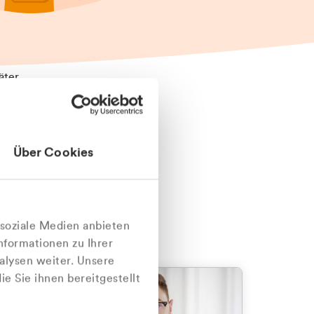
äter
Über Cookies
nlich
 soziale Medien anbieten
nformationen zu Ihrer
alysen weiter. Unsere
e Sie ihnen bereitgestellt