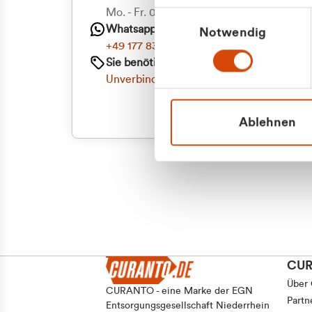
Priva
Mo. - Fr. 08.00 - 16:30 Uhr
Einwilligungsauswahl
Whatsapp
Notwendig
Geschäf
+49 177 8376058
Sie benötigen ein individuelles Angebot?
Unverbindliche Anfrage stellen
Ablehnen
CU
Über
CURANTO - eine Marke der EGN
Partn
Entsorgungsgesellschaft Niederrhein