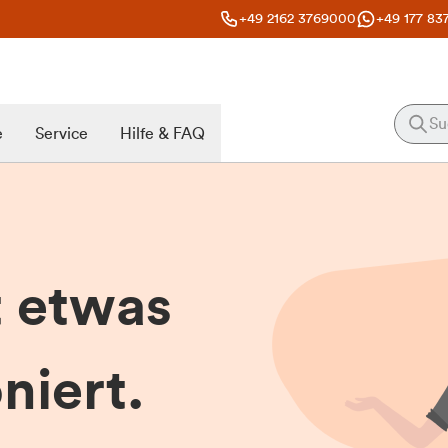
+49 2162 3769000
+49 177 83
e
Service
Hilfe & FAQ
t etwas
niert.