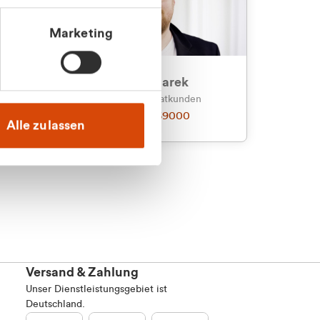
Marketing
an
Julian Marek
nden
Vertrieb - Privatkunden
0216 237 69000
Alle zulassen
Versand & Zahlung
Unser Dienstleistungsgebiet ist
Deutschland.