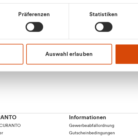
tkunde (inkl. MwSt.)
Präferenzen
Statistiken
tskunde (exkl. MwSt.)
Apilash Balanes
Vertrieb - Gewerbeku
0216 237 69050
Auswahl erlauben
RANTO
Informationen
 CURANTO
Gewerbeabfallordnung
er
Gutscheinbedingungen