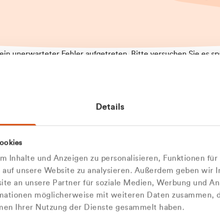
t ein unerwarteter Fehler aufgetreten. Bitte versuchen Sie es sp
t.
 das Problem weiterhin besteht, kontaktieren Sie bitte unseren
rt und geben Sie, falls möglich, weitere Informationen zum
Details
tretenen Fehler an. Wir entschuldigen uns für eventuelle
ehmlichkeiten.
 Abfallberater
Zur Startseite
ookies
u welcher
 kontaktieren Sie uns persö
 Inhalte und Anzeigen zu personalisieren, Funktionen für
dengruppe
e auf unsere Website zu analysieren. Außerdem geben wir I
Wir sind gerne für Sie da
te an unsere Partner für soziale Medien, Werbung und An
rmationen möglicherweise mit weiteren Daten zusammen, di
hören Sie?
hmen Ihrer Nutzung der Dienste gesammelt haben.