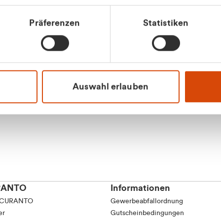
tkunde (inkl. MwSt.)
Präferenzen
Statistiken
tskunde (exkl. MwSt.)
Apilash Balanes
Vertrieb - Gewerbeku
0216 237 69050
Auswahl erlauben
RANTO
Informationen
 CURANTO
Gewerbeabfallordnung
er
Gutscheinbedingungen