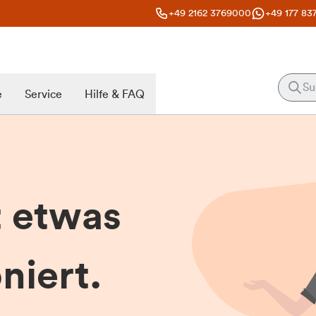
+49 2162 3769000
+49 177 83
e
Service
Hilfe & FAQ
t etwas
niert.