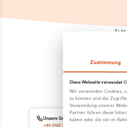
Es is
erneu
Falls
Suppo
Zustimmung
aufge
Unann
Zum
Diese Webseite verwendet C
Z
Oder
Wir verwenden Cookies, um
Kun
zu können und die Zugriff
Verwendung unserer Websi
Partner führen diese Info
ge
Unsere Service-Hotline
haben oder die sie im Ra
+49 2162 3769000