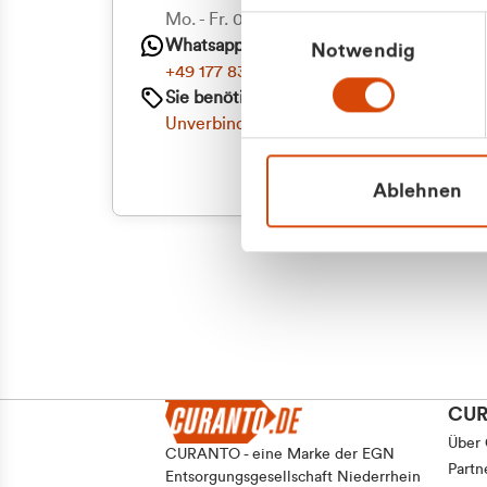
Priva
Mo. - Fr. 08.00 - 16:30 Uhr
Einwilligungsauswahl
Whatsapp
Notwendig
Geschäf
+49 177 8376058
Sie benötigen ein individuelles Angebot?
Unverbindliche Anfrage stellen
Ablehnen
CU
Über
CURANTO - eine Marke der EGN
Partn
Entsorgungsgesellschaft Niederrhein