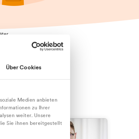
äter
Über Cookies
nlich
 soziale Medien anbieten
nformationen zu Ihrer
alysen weiter. Unsere
e Sie ihnen bereitgestellt