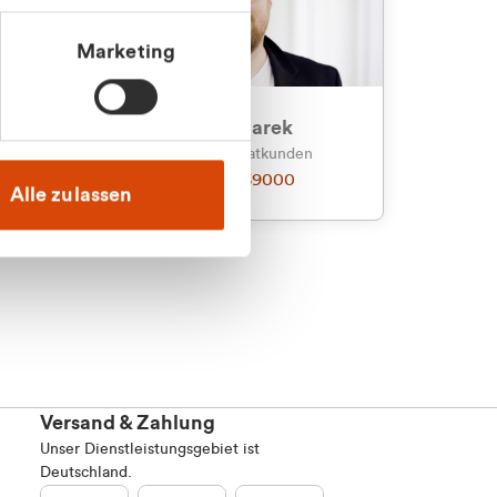
Marketing
an
Julian Marek
nden
Vertrieb - Privatkunden
0216 237 69000
Alle zulassen
Versand & Zahlung
Unser Dienstleistungsgebiet ist
Deutschland.