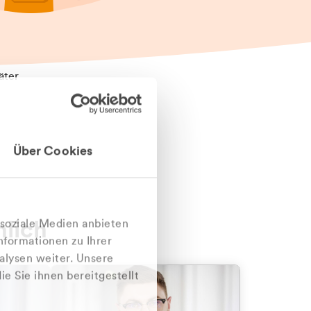
äter
Über Cookies
nlich
 soziale Medien anbieten
nformationen zu Ihrer
alysen weiter. Unsere
e Sie ihnen bereitgestellt