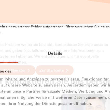
t ein unerwarteter Fehler aufgetreten. Bitte versuchen Sie es sp
t.
 das Problem weiterhin besteht, kontaktieren Sie bitte unseren
rt und geben Sie, falls möglich, weitere Informationen zum
Details
tretenen Fehler an. Wir entschuldigen uns für eventuelle
ehmlichkeiten.
 Abfallberater
Zur Startseite
ookies
u welcher
 kontaktieren Sie uns persö
 Inhalte und Anzeigen zu personalisieren, Funktionen für
dengruppe
e auf unsere Website zu analysieren. Außerdem geben wir I
Wir sind gerne für Sie da
te an unsere Partner für soziale Medien, Werbung und An
rmationen möglicherweise mit weiteren Daten zusammen, di
hören Sie?
hmen Ihrer Nutzung der Dienste gesammelt haben.