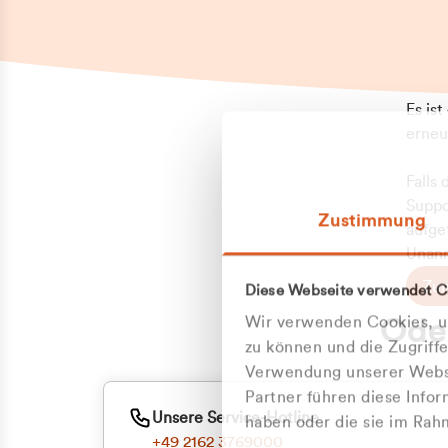
Es is
erneu
Falls
Suppo
Zustimmung
aufge
Unann
Zum
Diese Webseite verwendet C
Z
Oder
Wir verwenden Cookies, um
Kun
zu können und die Zugriff
Verwendung unserer Websi
Partner führen diese Info
ge
Unsere Service-Hotline
haben oder die sie im Ra
+49 2162 3769000