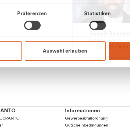
tkunde (inkl. MwSt.)
Präferenzen
Statistiken
tskunde (exkl. MwSt.)
Apilash Balanes
Vertrieb - Gewerbeku
0216 237 69050
Auswahl erlauben
RANTO
Informationen
 CURANTO
Gewerbeabfallordnung
er
Gutscheinbedingungen