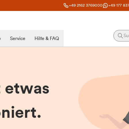
+49 2162 3769000
+49 177 83
e
Service
Hilfe & FAQ
t etwas
niert.