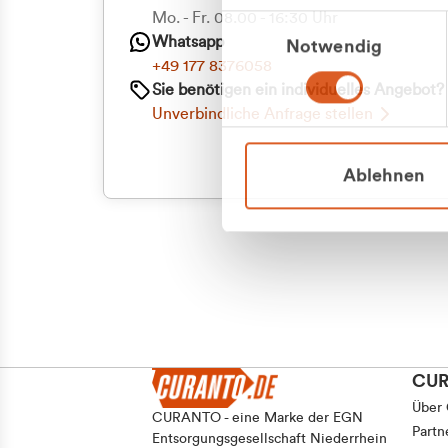
Priva
Mo. - Fr. 08.00 - 16:30 Uhr
Einwilligungsauswahl
Whatsapp
Notwendig
Geschäf
+49 177 8376058
Sie benötigen ein individuelles Angebot?
Unverbindliche Anfrage stellen
Ablehnen
CU
Über
CURANTO - eine Marke der EGN
Partn
Entsorgungsgesellschaft Niederrhein