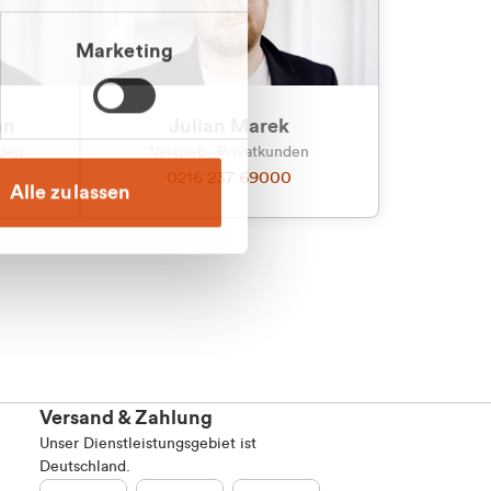
Marketing
an
Julian Marek
nden
Vertrieb - Privatkunden
0216 237 69000
Alle zulassen
Versand & Zahlung
Unser Dienstleistungsgebiet ist
Deutschland.