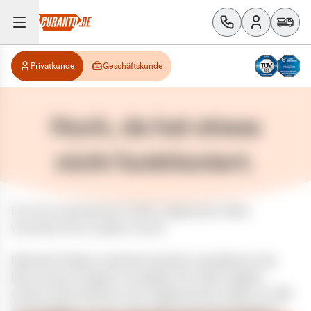
Privatkunde
Geschäftskunde
Huch, da hat etwas
nicht funktioniert.
Es ist ein unerwarteter Fehler aufgetreten. Bitte
versuchen Sie es später erneut.
Falls das Problem weiterhin besteht, kontaktieren Sie
bitte unseren Support und geben Sie, falls möglich,
weitere Informationen zum aufgetretenen Fehler an. Wir