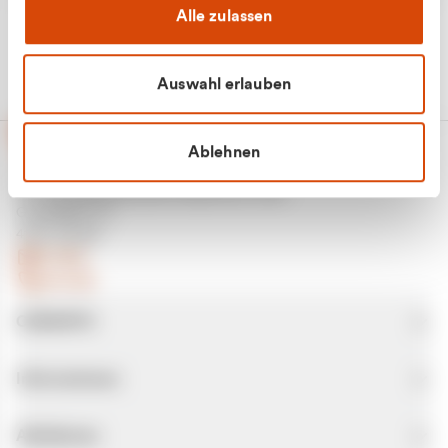
Alle zulassen
Auswahl erlauben
Ablehnen
CURANTO - eine Marke der EGN
Entsorgungsgesellschaft Niederrhein mbH
Greefsallee 1-5
41747 Viersen
E-Mail
Kontakt
CURANTO
Informationen
Abfallarten