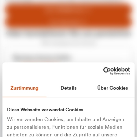
entschuldigen uns für eventuelle Unannehmlichkeiten.
Zum Abfallberater
Zur Startseite
Oder kontaktieren Sie uns persönlich
Wir sind gerne für Sie da
Unsere Service-Hotline
+49 2162 3769000
Mo. - Fr. 08.00 - 16:30 Uhr
Whatsapp
+49 177 8376058
Zustimmung
Details
Über Cookies
Sie benötigen ein individuelles Angebot?
Unverbindliche Anfrage stellen
Diese Webseite verwendet Cookies
Wir verwenden Cookies, um Inhalte und Anzeigen
zu personalisieren, Funktionen für soziale Medien
anbieten zu können und die Zugriffe auf unsere