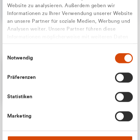
Website zu analysieren. Außerdem geben wir
Informationen zu Ihrer Verwendung unserer Website
an unsere Partner für soziale Medien, Werbung und
Analysen weiter. Unsere Partner führen diese
Apilash Balanesan
Informationen möglicherweise mit weiteren Daten
Vertrieb - Gewerbekunden
Zu welcher Kundengruppe
zusammen, die Sie ihnen bereitgestellt haben oder
0216 237 69050
Einwilligungsauswahl
die sie im Rahmen Ihrer Nutzung der Dienste
gehören Sie?
Notwendig
gesammelt haben.
Privatkunde (inkl. MwSt.)
Präferenzen
Geschäftskunde (exkl. MwSt.)
Statistiken
Julian Marek
Marketing
Vertrieb - Privatkunden
0216 237 69000