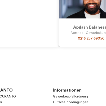
tkunde (inkl. MwSt.)
Präferenzen
Statistiken
tskunde (exkl. MwSt.)
Apilash Balanes
Vertrieb - Gewerbeku
0216 237 69050
Auswahl erlauben
RANTO
Informationen
 CURANTO
Gewerbeabfallordnung
er
Gutscheinbedingungen