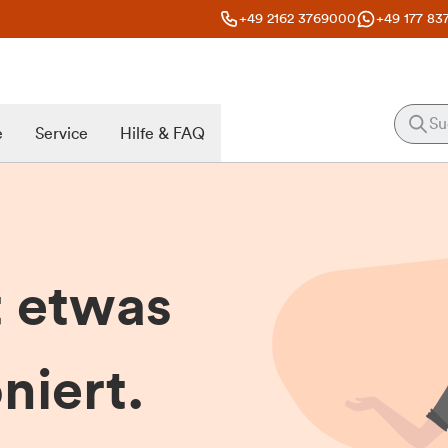
+49 2162 3769000
+49 177 83
e
Service
Hilfe & FAQ
t etwas
niert.