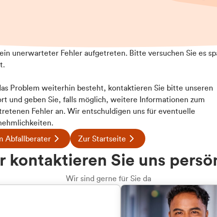
t ein unerwarteter Fehler aufgetreten. Bitte versuchen Sie es sp
t.
 das Problem weiterhin besteht, kontaktieren Sie bitte unseren
rt und geben Sie, falls möglich, weitere Informationen zum
Details
tretenen Fehler an. Wir entschuldigen uns für eventuelle
ehmlichkeiten.
 Abfallberater
Zur Startseite
ookies
u welcher
 kontaktieren Sie uns persö
 Inhalte und Anzeigen zu personalisieren, Funktionen für
dengruppe
e auf unsere Website zu analysieren. Außerdem geben wir I
Wir sind gerne für Sie da
te an unsere Partner für soziale Medien, Werbung und An
rmationen möglicherweise mit weiteren Daten zusammen, di
hören Sie?
hmen Ihrer Nutzung der Dienste gesammelt haben.