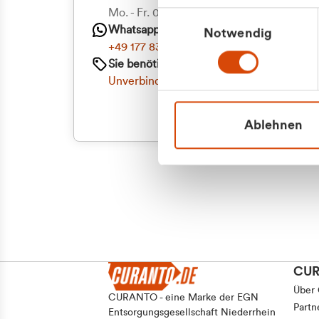
Mo. - Fr. 08.00 - 16:30 Uhr
Einwilligungsauswahl
Whatsapp
Notwendig
+49 177 8376058
Sie benötigen ein individuelles Angebot?
Unverbindliche Anfrage stellen
Ablehnen
CU
Über
CURANTO - eine Marke der EGN
Partn
Entsorgungsgesellschaft Niederrhein