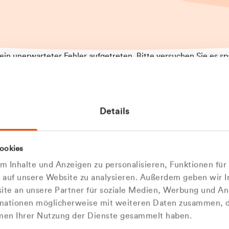
t ein unerwarteter Fehler aufgetreten. Bitte versuchen Sie es sp
t.
 das Problem weiterhin besteht, kontaktieren Sie bitte unseren
rt und geben Sie, falls möglich, weitere Informationen zum
Details
tretenen Fehler an. Wir entschuldigen uns für eventuelle
ehmlichkeiten.
 Abfallberater
Zur Startseite
ookies
 kontaktieren Sie uns persö
 Inhalte und Anzeigen zu personalisieren, Funktionen für
e auf unsere Website zu analysieren. Außerdem geben wir I
Wir sind gerne für Sie da
te an unsere Partner für soziale Medien, Werbung und An
rmationen möglicherweise mit weiteren Daten zusammen, di
hmen Ihrer Nutzung der Dienste gesammelt haben.