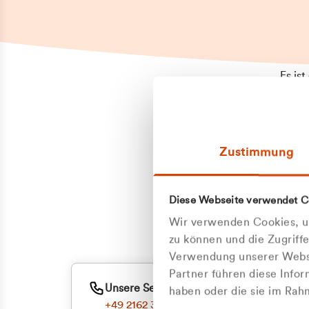
Es is
erneu
Falls
Suppo
Zustimmung
aufge
Unann
Zum
Diese Webseite verwendet C
Oder
Wir verwenden Cookies, um
zu können und die Zugriff
Verwendung unserer Websi
Partner führen diese Info
Unsere Service-Hotline
haben oder die sie im Ra
+49 2162 3769000