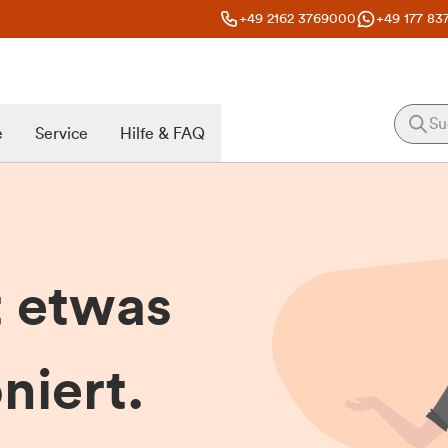
+49 2162 3769000
+49 177 83
e
Service
Hilfe & FAQ
t etwas
niert.