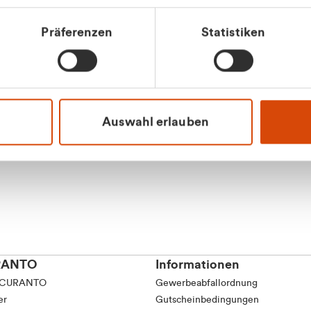
Präferenzen
Statistiken
Apilash Balanes
Vertrieb - Gewerbeku
0216 237 69050
Auswahl erlauben
RANTO
Informationen
 CURANTO
Gewerbeabfallordnung
er
Gutscheinbedingungen