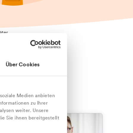
äter
Über Cookies
nlich
 soziale Medien anbieten
nformationen zu Ihrer
alysen weiter. Unsere
e Sie ihnen bereitgestellt