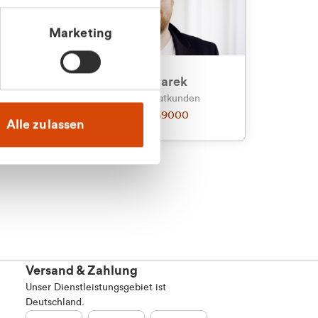
Marketing
an
Julian Marek
nden
Vertrieb - Privatkunden
0216 237 69000
Alle zulassen
Versand & Zahlung
Unser Dienstleistungsgebiet ist
Deutschland.