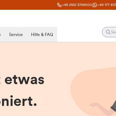
+49 2162 3769000
+49 177 83
e
Service
Hilfe & FAQ
t etwas
niert.