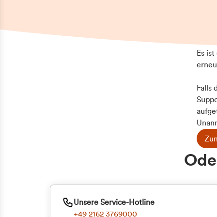
Es is
erneu
Falls
Suppo
aufge
Unann
Zum
Oder
Unsere Service-Hotline
+49 2162 3769000