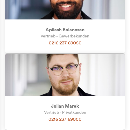
Apilash Balanesan
Vertrieb - Gewerbekunden
Zu welcher Kundengruppe
0216 237 69050
gehören Sie?
Privatkunde (inkl. MwSt.)
Geschäftskunde (exkl. MwSt.)
Julian Marek
Vertrieb - Privatkunden
0216 237 69000