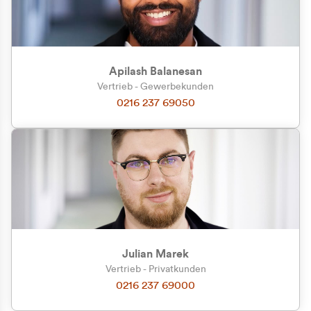
Apilash Balanesan
Vertrieb - Gewerbekunden
Zu welcher Kundengruppe
0216 237 69050
gehören Sie?
Privatkunde (inkl. MwSt.)
Geschäftskunde (exkl. MwSt.)
Julian Marek
Vertrieb - Privatkunden
0216 237 69000