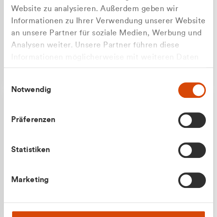
Website zu analysieren. Außerdem geben wir
Informationen zu Ihrer Verwendung unserer Website
an unsere Partner für soziale Medien, Werbung und
Analysen weiter. Unsere Partner führen diese
Apilash Balanesan
Informationen möglicherweise mit weiteren Daten
Vertrieb - Gewerbekunden
zusammen, die Sie ihnen bereitgestellt haben oder
0216 237 69050
Einwilligungsauswahl
die sie im Rahmen Ihrer Nutzung der Dienste
Notwendig
gesammelt haben.
Präferenzen
Statistiken
Julian Marek
Marketing
Vertrieb - Privatkunden
0216 237 69000