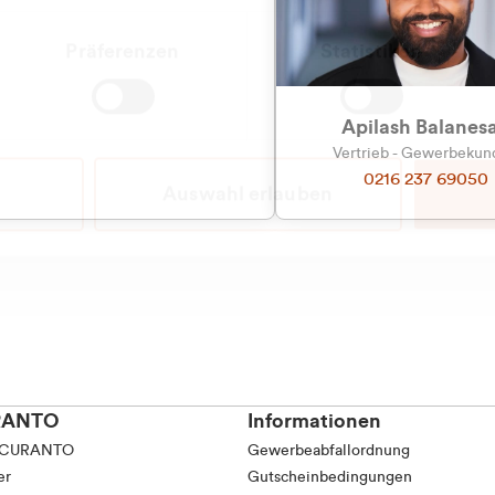
tkunde (inkl. MwSt.)
Präferenzen
Statistiken
tskunde (exkl. MwSt.)
Apilash Balanes
Vertrieb - Gewerbeku
0216 237 69050
Auswahl erlauben
RANTO
Informationen
 CURANTO
Gewerbeabfallordnung
er
Gutscheinbedingungen