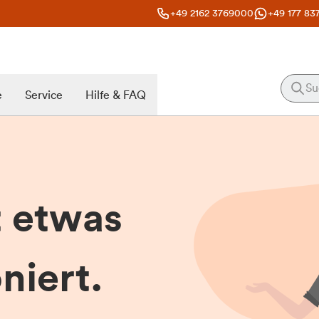
+49 2162 3769000
+49 177 83
e
Service
Hilfe & FAQ
t etwas
niert.