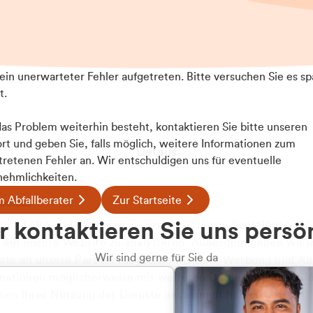
t ein unerwarteter Fehler aufgetreten. Bitte versuchen Sie es sp
t.
 das Problem weiterhin besteht, kontaktieren Sie bitte unseren
rt und geben Sie, falls möglich, weitere Informationen zum
Details
tretenen Fehler an. Wir entschuldigen uns für eventuelle
ehmlichkeiten.
 Abfallberater
Zur Startseite
ookies
u welcher
 kontaktieren Sie uns persö
 Inhalte und Anzeigen zu personalisieren, Funktionen für
dengruppe
e auf unsere Website zu analysieren. Außerdem geben wir I
Wir sind gerne für Sie da
te an unsere Partner für soziale Medien, Werbung und An
rmationen möglicherweise mit weiteren Daten zusammen, di
hören Sie?
hmen Ihrer Nutzung der Dienste gesammelt haben.