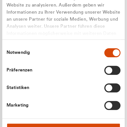
Website zu analysieren. Außerdem geben wir
Informationen zu Ihrer Verwendung unserer Website
an unsere Partner für soziale Medien, Werbung und
Analysen weiter. Unsere Partner führen diese
Apilash Balanesan
Informationen möglicherweise mit weiteren Daten
Vertrieb - Gewerbekunden
zusammen, die Sie ihnen bereitgestellt haben oder
0216 237 69050
Einwilligungsauswahl
die sie im Rahmen Ihrer Nutzung der Dienste
Notwendig
gesammelt haben.
Präferenzen
Statistiken
Julian Marek
Marketing
Vertrieb - Privatkunden
0216 237 69000