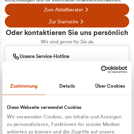
entschuldigen uns für eventuelle Unannehmlichkeiten.
Zum Abfallberater
Zur Startseite
Oder kontaktieren Sie uns persönlich
Wir sind gerne für Sie da
Unsere Service-Hotline
+49 2162 3769000
Mo. - Fr. 08.00 - 16:30 Uhr
Whatsapp
+49 177 8376058
Zustimmung
Details
Über Cookies
Sie benötigen ein individuelles Angebot?
Unverbindliche Anfrage stellen
Diese Webseite verwendet Cookies
Wir verwenden Cookies, um Inhalte und Anzeigen
zu personalisieren, Funktionen für soziale Medien
anbieten zu können und die Zugriffe auf unsere