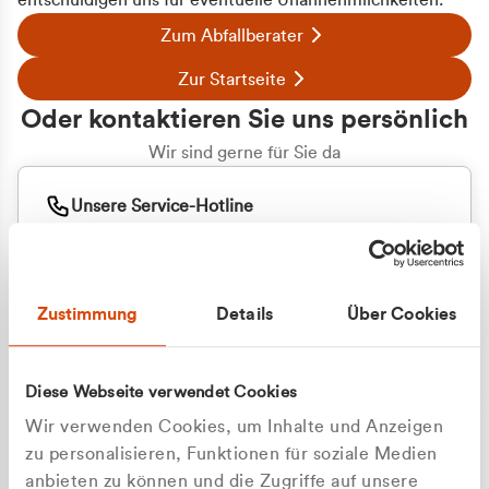
entschuldigen uns für eventuelle Unannehmlichkeiten.
Zum Abfallberater
Zur Startseite
Oder kontaktieren Sie uns persönlich
Wir sind gerne für Sie da
Unsere Service-Hotline
+49 2162 3769000
Mo. - Fr. 08.00 - 16:30 Uhr
Whatsapp
+49 177 8376058
Zustimmung
Details
Über Cookies
Sie benötigen ein individuelles Angebot?
Unverbindliche Anfrage stellen
Diese Webseite verwendet Cookies
Wir verwenden Cookies, um Inhalte und Anzeigen
zu personalisieren, Funktionen für soziale Medien
anbieten zu können und die Zugriffe auf unsere