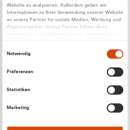
Website zu analysieren. Außerdem geben wir
Informationen zu Ihrer Verwendung unserer Website
an unsere Partner für soziale Medien, Werbung und
Analysen weiter. Unsere Partner führen diese
Apilash Balanesan
Informationen möglicherweise mit weiteren Daten
Vertrieb - Gewerbekunden
Zu welcher Kundengruppe
zusammen, die Sie ihnen bereitgestellt haben oder
0216 237 69050
Einwilligungsauswahl
die sie im Rahmen Ihrer Nutzung der Dienste
gehören Sie?
Notwendig
gesammelt haben.
Privatkunde (inkl. MwSt.)
Präferenzen
Geschäftskunde (exkl. MwSt.)
Statistiken
Julian Marek
Marketing
Vertrieb - Privatkunden
0216 237 69000