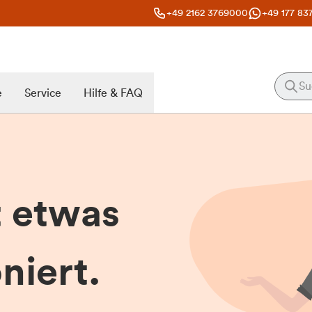
+49 2162 3769000
+49 177 83
e
Service
Hilfe & FAQ
t etwas
niert.