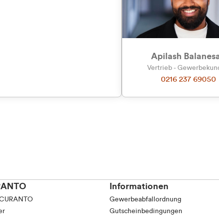
tkunde (inkl. MwSt.)
Präferenzen
Statistiken
tskunde (exkl. MwSt.)
Apilash Balanes
Vertrieb - Gewerbeku
0216 237 69050
Auswahl erlauben
RANTO
Informationen
 CURANTO
Gewerbeabfallordnung
er
Gutscheinbedingungen