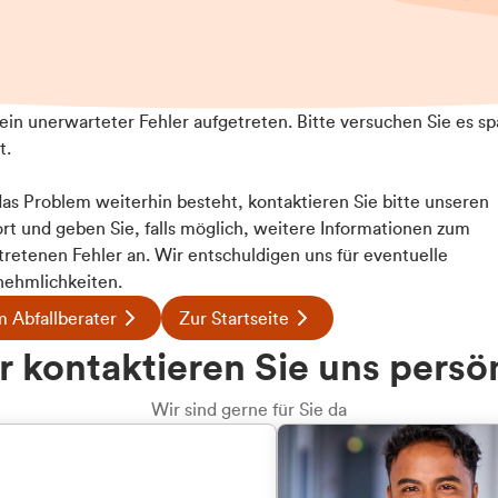
t ein unerwarteter Fehler aufgetreten. Bitte versuchen Sie es sp
t.
 das Problem weiterhin besteht, kontaktieren Sie bitte unseren
rt und geben Sie, falls möglich, weitere Informationen zum
Details
tretenen Fehler an. Wir entschuldigen uns für eventuelle
ehmlichkeiten.
 Abfallberater
Zur Startseite
ookies
u welcher
 kontaktieren Sie uns persö
 Inhalte und Anzeigen zu personalisieren, Funktionen für
dengruppe
e auf unsere Website zu analysieren. Außerdem geben wir I
Wir sind gerne für Sie da
te an unsere Partner für soziale Medien, Werbung und An
rmationen möglicherweise mit weiteren Daten zusammen, di
hören Sie?
hmen Ihrer Nutzung der Dienste gesammelt haben.