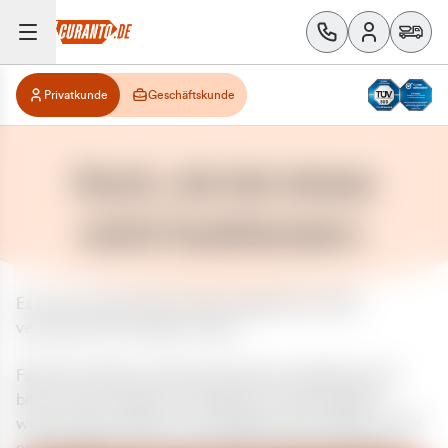
Privatkunde
Geschäftskunde
Huch, da hat etwas
nicht funktioniert.
Es ist ein unerwarteter Fehler aufgetreten. Bitte
versuchen Sie es später erneut.
Falls das Problem weiterhin besteht, kontaktieren Sie
bitte unseren Support und geben Sie, falls möglich,
weitere Informationen zum aufgetretenen Fehler an. Wir