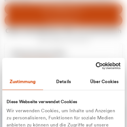
entschuldigen uns für eventuelle Unannehmlichkeiten.
Zum Abfallberater
Zur Startseite
Oder kontaktieren Sie uns persönlich
Wir sind gerne für Sie da
Unsere Service-Hotline
+49 2162 3769000
Mo. - Fr. 08.00 - 16:30 Uhr
Whatsapp
+49 177 8376058
Zustimmung
Details
Über Cookies
Sie benötigen ein individuelles Angebot?
Unverbindliche Anfrage stellen
Diese Webseite verwendet Cookies
Wir verwenden Cookies, um Inhalte und Anzeigen
zu personalisieren, Funktionen für soziale Medien
anbieten zu können und die Zugriffe auf unsere