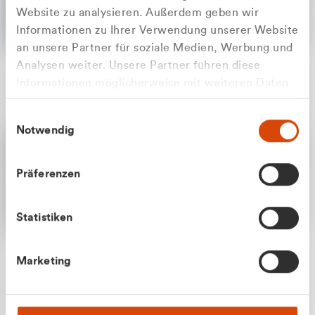
Website zu analysieren. Außerdem geben wir
Informationen zu Ihrer Verwendung unserer Website
an unsere Partner für soziale Medien, Werbung und
Analysen weiter. Unsere Partner führen diese
Apilash Balanesan
Informationen möglicherweise mit weiteren Daten
Vertrieb - Gewerbekunden
Zu welcher Kundengruppe
zusammen, die Sie ihnen bereitgestellt haben oder
0216 237 69050
Einwilligungsauswahl
die sie im Rahmen Ihrer Nutzung der Dienste
gehören Sie?
Notwendig
gesammelt haben.
Privatkunde (inkl. MwSt.)
Präferenzen
Geschäftskunde (exkl. MwSt.)
Statistiken
Julian Marek
Marketing
Vertrieb - Privatkunden
0216 237 69000