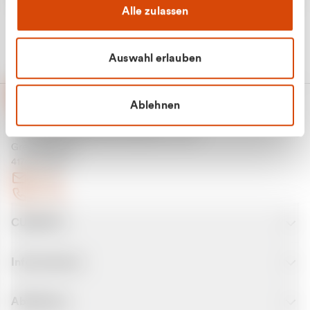
Alle zulassen
Auswahl erlauben
Ablehnen
CURANTO - eine Marke der EGN
Entsorgungsgesellschaft Niederrhein mbH
Greefsallee 1-5
41747 Viersen
E-Mail
Kontakt
CURANTO
Informationen
Abfallarten